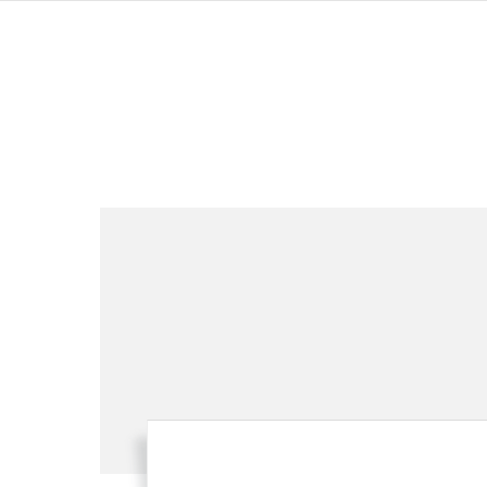
Skip to content