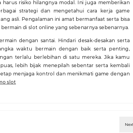
 harus risiko hilangnya modal. Ini juga memberikan
bagai strategi dan mengetahui cara kerja game
ng asli. Pengalaman ini amat bermanfaat serta bisa
t bermain di slot online yang sebenarnya sebenarnya.
ermain dengan santai. Hindari desak-desakan serta
 jangka waktu bermain dengan baik serta penting,
gan terlalu berlebihan di satu mereka. Jika kamu
uas, lebih bijak menepilah sebentar serta kembali
 tetap menjaga kontrol dan menikmati game dengan
o slot