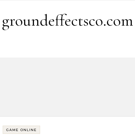
groundeffectsco.com
GAME ONLINE