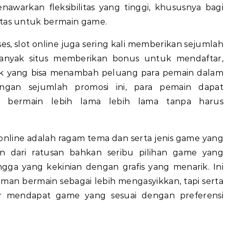
nawarkan fleksibilitas yang tinggi, khususnya bagi
atas untuk bermain game.
, slot online juga sering kali memberikan sejumlah
Banyak situs memberikan bonus untuk mendaftar,
ack yang bisa menambah peluang para pemain dalam
gan sejumlah promosi ini, para pemain dapat
 bermain lebih lama lebih lama tanpa harus
 online adalah ragam tema dan serta jenis game yang
n dari ratusan bahkan seribu pilihan game yang
ingga yang kekinian dengan grafis yang menarik. Ini
n bermain sebagai lebih mengasyikkan, tapi serta
 mendapat game yang sesuai dengan preferensi