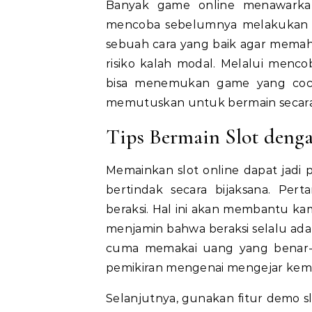
Banyak game online menawark
mencoba sebelumnya melakukan t
sebuah cara yang baik agar memah
risiko kalah modal. Melalui menc
bisa menemukan game yang coc
memutuskan untuk bermain secara 
Tips Bermain Slot denga
Memainkan slot online dapat jadi 
bertindak secara bijaksana. Per
beraksi. Hal ini akan membantu ka
menjamin bahwa beraksi selalu ada
cuma memakai uang yang benar-be
pemikiran mengenai mengejar kemb
Selanjutnya, gunakan fitur demo slo