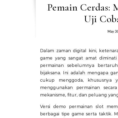
Pemain Cerdas: 
Uji Cob
May 3
Dalam zaman digital kini, ketenaran game online semakin meningkat, dan satu jenis
game yang sangat amat diminati 
permainan sebelumnya bertaru
bijaksana. Ini adalah mengapa gam
cukup menggoda, khususnya y
menggunakan permainan secara 
mekanisme, fitur, dan peluang yan
Versi demo permainan slot mem
berbagai tipe game serta taktik. 