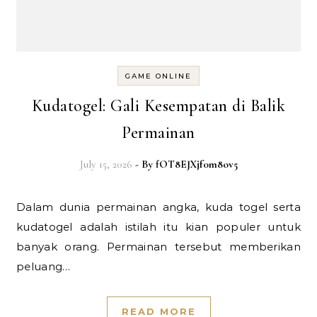
GAME ONLINE
Kudatogel: Gali Kesempatan di Balik
Permainan
July 15, 2026
- By
fOT8EJXjf0m8ov5
Dalam dunia permainan angka, kuda togel serta
kudatogel adalah istilah itu kian populer untuk
banyak orang. Permainan tersebut memberikan
peluang…
READ MORE