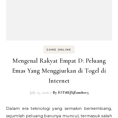
GAME ONLINE
Mengenal Rakyat Empat D: Peluang
Emas Yang Menggiurkan di Togel di
Internet
July 15, 2026
- By
fOT8EJXjf0m8ov5
Dalam era teknologi yang semakin berkembang,
sejumlah peluang barunya muncul, termasuk salah