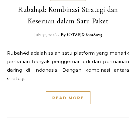
Rubah4d: Kombinasi Strategi dan
Keseruan dalam Satu Paket
July 31, 2026
- By
fOT8EJXjf0m8ov5
Rubah4d adalah salah satu platform yang menarik
perhatian banyak penggemar judi dan permainan
daring di Indonesia. Dengan kombinasi antara
strategi…
READ MORE