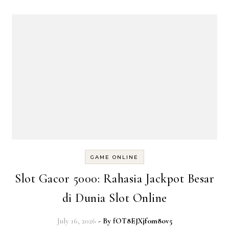
GAME ONLINE
Slot Gacor 5000: Rahasia Jackpot Besar
di Dunia Slot Online
July 16, 2026
- By
fOT8EJXjf0m8ov5