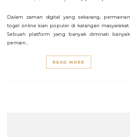
Dalam zaman digital yang sekarang, permainan
togel online kian populer di kalangan masyarakat.
Sebuah platform yang banyak diminati banyak
pemain…
READ MORE