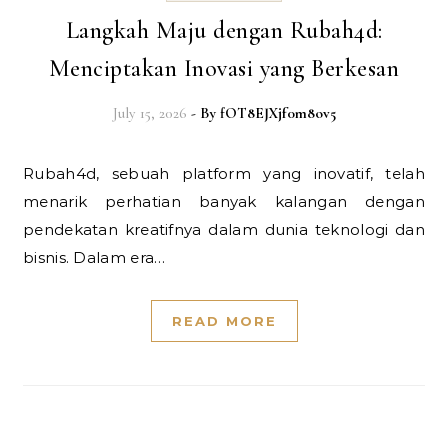
Langkah Maju dengan Rubah4d:
Menciptakan Inovasi yang Berkesan
July 15, 2026
- By
fOT8EJXjf0m8ov5
Rubah4d, sebuah platform yang inovatif, telah
menarik perhatian banyak kalangan dengan
pendekatan kreatifnya dalam dunia teknologi dan
bisnis. Dalam era…
READ MORE