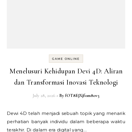
GAME ONLINE
Menelusuri Kehidupan Devi 4D: Aliran
dan Transformasi Inovasi Teknologi
July 28, 2026
- By
fOT8EJXjf0m8ov5
Dewi 4D telah menjadi sebuah topik yang menarik
perhatian banyak individu dalam beberapa waktu
terakhir. Di dalam era digital yang…