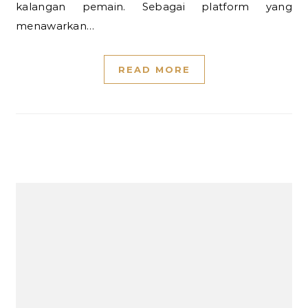
kalangan pemain. Sebagai platform yang
menawarkan…
READ MORE