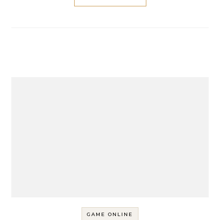
GAME ONLINE