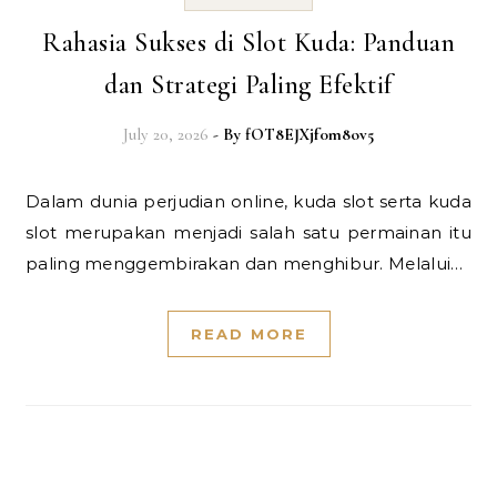
Rahasia Sukses di Slot Kuda: Panduan
dan Strategi Paling Efektif
July 20, 2026
- By
fOT8EJXjf0m8ov5
Dalam dunia perjudian online, kuda slot serta kuda
slot merupakan menjadi salah satu permainan itu
paling menggembirakan dan menghibur. Melalui…
READ MORE