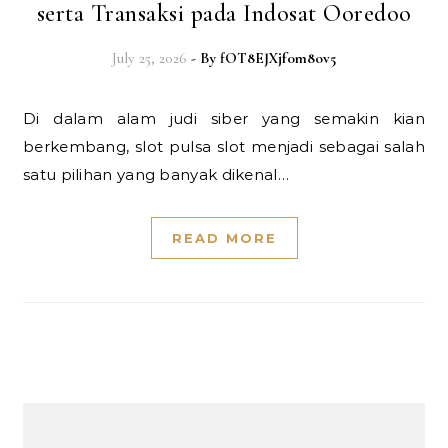
serta Transaksi pada Indosat Ooredoo
July 25, 2026
- By
fOT8EJXjf0m8ov5
Di dalam alam judi siber yang semakin kian
berkembang, slot pulsa slot menjadi sebagai salah
satu pilihan yang banyak dikenal…
READ MORE