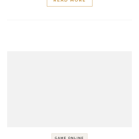
READ MORE
GAME ONLINE