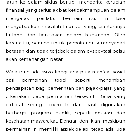
jatuh ke dalam siklus berjudi, menderita kerugian
finansial yang serius akibat ketidakmampuan dalam
mengatasi perilaku bermain itu. Ini bisa
menyebabkan masalah finansial yang, diantaranya
hutang dan kerusakan dalam hubungan. Oleh
karena itu, penting untuk pemain untuk menyadari
batasan dan tidak terjebak dalam ekspektasi palsu
akan kemenangan besar.
Walaupun ada risiko tinggi, ada pula manfaat sosial
dari permainan togel, seperti menambah
pendapatan bagi pemerintah dari pajak-pajak yang
dikenakan pada permainan tersebut. Dana yang
didapat sering diperoleh dari hasil digunakan
berbagai program publik, seperti edukasi dan
kesehatan masyarakat. Dengan demikian, meskipun
permainan ini memiliki aspek gelap, tetap ada juga