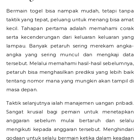
Bermain togel bisa nampak mudah, tetapi tanpa
taktik yang tepat, peluang untuk menang bisa amat
kecil. Tahapan pertama adalah memahami corak
serta kecenderungan dari keluaran keluaran yang
lampau. Banyak petaruh sering merekam angka-
angka yang sering muncul dan mengkaji data
tersebut. Melalui memahami hasil-hasil sebelumnya,
petaruh bisa menghasilkan prediksi yang lebih baik
tentang nomor mana yang mungkin akan tampil di
masa depan.
Taktik selanjutnya ialah manajemen uangan pribadi.
Sangat krusial bagi pemain untuk menetapkan
anggaran sebelum mulai bertaruh dan selalu
mengikuti kepada anggaran tersebut. Menghindari
godaan untuk selalu bermain ketika dalam keadaan