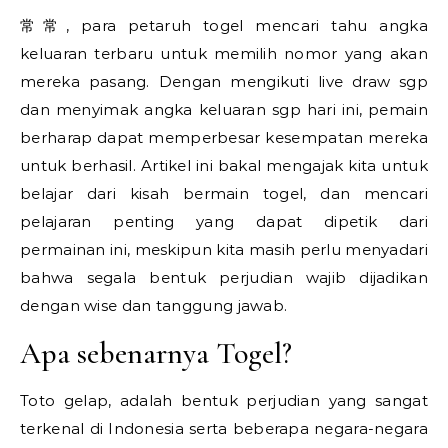
常常, para petaruh togel mencari tahu angka
keluaran terbaru untuk memilih nomor yang akan
mereka pasang. Dengan mengikuti live draw sgp
dan menyimak angka keluaran sgp hari ini, pemain
berharap dapat memperbesar kesempatan mereka
untuk berhasil. Artikel ini bakal mengajak kita untuk
belajar dari kisah bermain togel, dan mencari
pelajaran penting yang dapat dipetik dari
permainan ini, meskipun kita masih perlu menyadari
bahwa segala bentuk perjudian wajib dijadikan
dengan wise dan tanggung jawab.
Apa sebenarnya Togel?
Toto gelap, adalah bentuk perjudian yang sangat
terkenal di Indonesia serta beberapa negara-negara