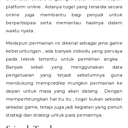
platform online . Adanya togel yang tersedia secara
online juga membantu bagi penjudi untuk
berpartisipasi serta memantau hasilnya dalam
waktu nyata .
Meskipun permainan ini dikenal sebagai jenis game
keberuntungan , ada banyak individu yang percaya
pada teknik tertentu untuk pemilihan angka .
Banyak sekali yang menggunakan data
pengeluaran yang terjadi sebelumnya guna
mendukung memprediksi mungkin permainan ke
depan untuk masa yang akan datang . Dengan
memperhitungkan hal itu itu , togel bukan sekedar
sekadar game, tetapi juga jadi kegiatan yang penuh
strategi dan strategi untuk para pemainnya .