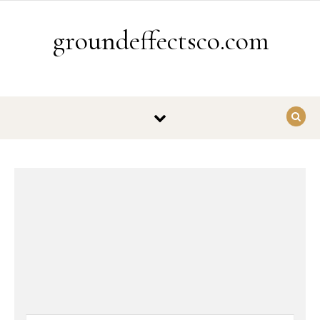
Skip to content
groundeffectsco.com