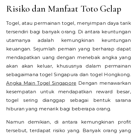
Risiko dan Manfaat Toto Gelap
Togel, atau permainan togel, menyimpan daya tarik
tersendiri bagi banyak orang. Di antara keuntungan
utamanya adalah kemungkinan keuntungan
keuangan. Sejumlah pemain yang berharap dapat
mendapatkan uang dengan menebak angka yang
akan akan keluar, khususnya dalam permainan
sebagaimana togel Singapura dan togel Hongkong.
Angka Main Togel Singapore
Dengan menawarkan
kesempatan untuk mendapatkan reward besar,
togel sering dianggap sebagai bentuk sarana
hiburan yang menarik bagi beberapa orang.
Namun demikian, di antara kemungkinan profit
tersebut, terdapat risiko yang. Banyak orang yang