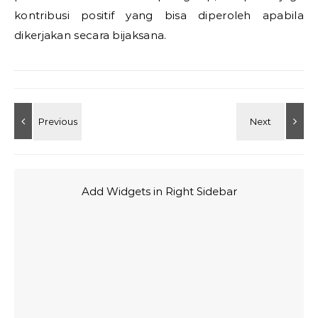
kontribusi positif yang bisa diperoleh apabila
dikerjakan secara bijaksana.
Add Widgets in Right Sidebar