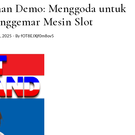
nan Demo: Menggoda untuk
enggemar Mesin Slot
7, 2025
- By
fOT8EJXjf0m8ov5