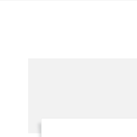
Skip to content