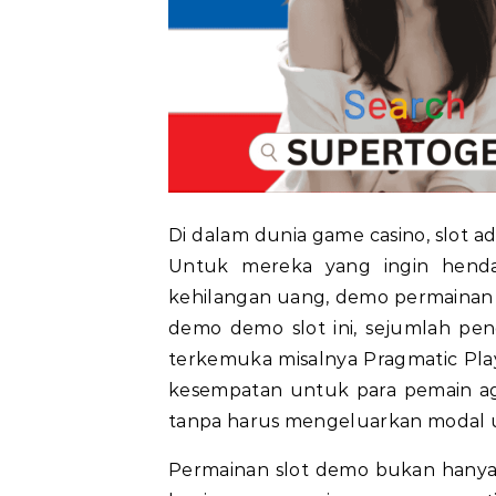
Di dalam dunia game casino, slot a
Untuk mereka yang ingin henda
kehilangan uang, demo permainan sl
demo demo slot ini, sejumlah pen
terkemuka misalnya Pragmatic Play 
kesempatan untuk para pemain ag
tanpa harus mengeluarkan modal 
Permainan slot demo bukan hanya 