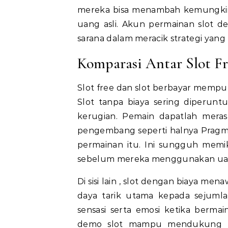
mereka bisa menambah kemungkin
uang asli. Akun permainan slot d
sarana dalam meracik strategi yang 
Komparasi Antar Slot Fr
Slot free dan slot berbayar mempu
Slot tanpa biaya sering diperun
kerugian. Pemain dapatlah mera
pengembang seperti halnya Pragma
permainan itu. Ini sungguh mem
sebelum mereka menggunakan uan
Di sisi lain , slot dengan biaya 
daya tarik utama kepada sejumlah
sensasi serta emosi ketika ber
demo slot mampu mendukung play