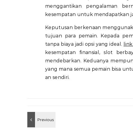
menggantikan pengalaman ber
kesempatan untuk mendapatkan jac
Keputusan berkenaan menggunakan 
tujuan para pemain. Kepada pema
tanpa biaya jadi opsi yang ideal.
link
kesempatan finansial, slot ber
mendebarkan. Keduanya mempunyai
yang mana semua pemain bisa untuk
an sendiri.