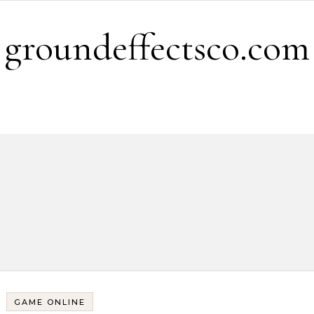
groundeffectsco.com
GAME ONLINE