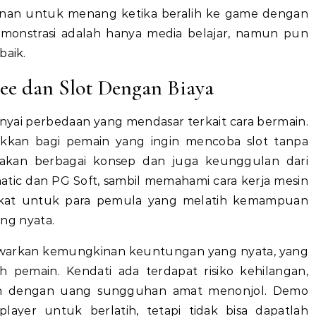
an untuk menang ketika beralih ke game dengan
emonstrasi adalah hanya media belajar, namun pun
baik.
ee dan Slot Dengan Biaya
nyai perbedaan yang mendasar terkait cara bermain.
tukkan bagi pemain yang ingin mencoba slot tanpa
sakan berbagai konsep dan juga keunggulan dari
tic dan PG Soft, sambil memahami cara kerja mesin
ikat untuk para pemula yang melatih kemampuan
g nyata.
menawarkan kemungkinan keuntungan yang nyata, yang
 pemain. Kendati ada terdapat risiko kehilangan,
main dengan uang sungguhan amat menonjol. Demo
er untuk berlatih, tetapi tidak bisa dapatlah