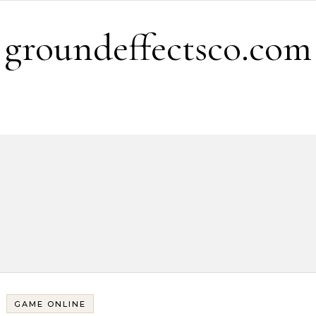
groundeffectsco.com
GAME ONLINE