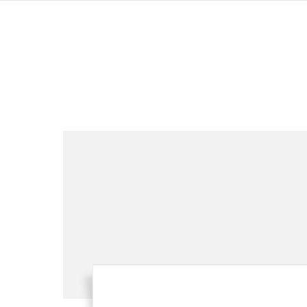
Skip to content