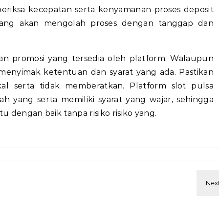
periksa kecepatan serta kenyamanan proses deposit
 yang akan mengolah proses dengan tanggap dan
dan promosi yang tersedia oleh platform. Walaupun
menyimak ketentuan dan syarat yang ada. Pastikan
l serta tidak memberatkan. Platform slot pulsa
h yang serta memiliki syarat yang wajar, sehingga
dengan baik tanpa risiko risiko yang.