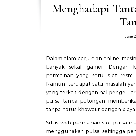
Menghadapi Tanta
Tan
June 
Dalam alam perjudian online, mesin pelung telah menjadi salah satu opsi kesukaan bagi
banyak sekali gamer. Dengan 
permainan yang seru, slot resm
Namun, terdapat satu masalah yang
yang terkait dengan hal pengeluar
pulsa tanpa potongan memberika
tanpa harus khawatir dengan biay
Situs web permainan slot pulsa m
menggunakan pulsa, sehingga pem