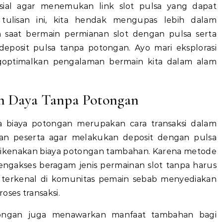
usial agar menemukan link slot pulsa yang dapat
tulisan ini, kita hendak mengupas lebih dalam
 saat bermain permianan slot dengan pulsa serta
 deposit pulsa tanpa potongan. Ayo mari eksplorasi
goptimalkan pengalaman bermain kita dalam alam
n Daya Tanpa Potongan
 biaya potongan merupakan cara transaksi dalam
an peserta agar melakukan deposit dengan pulsa
ikenakan biaya potongan tambahan. Karena metode
engakses beragam jenis permainan slot tanpa harus
di terkenal di komunitas pemain sebab menyediakan
ses transaksi.
ongan juga menawarkan manfaat tambahan bagi