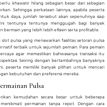
erlu khawatir hilang sebagian besar dari sebagian
rkan. Sehingga perkataan lainnya, apabila peserta
entuk daya, jumlah tersebut akan sepenuhnya siap
Ini tentunya tentunya menggugah bagi banyak
bermain yang lebih lebih efisien serta profitable.
 slot pulsa yang menawarkan fasilitas setoran pulsa
rnatif terbaik untuk sejumlah pemain. Para pemain
ercaya agar memastikan bahwasanya transaksi itu
kspektasi. Seiring dengan bertambahnya banyaknya
i, peserta memiliki banyak pilihan untuk mencari
ngan kebutuhan dan preferensi mereka.
ermainan Pulsa
rikan kemudahan secara besar untuk beberapa
 menikmati permainan tanpa repot. Dengan cara