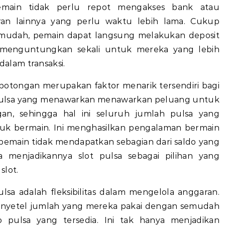
emain tidak perlu repot mengakses bank atau
n lainnya yang perlu waktu lebih lama. Cukup
udah, pemain dapat langsung melakukan deposit
t menguntungkan sekali untuk mereka yang lebih
alam transaksi.
pa potongan merupakan faktor menarik tersendiri bagi
t pulsa yang menawarkan menawarkan peluang untuk
an, sehingga hal ini seluruh jumlah pulsa yang
tuk bermain. Ini menghasilkan pengalaman bermain
emain tidak mendapatkan sebagian dari saldo yang
a menjadikannya slot pulsa sebagai pilihan yang
lot.
sa adalah fleksibilitas dalam mengelola anggaran.
menyetel jumlah yang mereka pakai dengan semudah
 pulsa yang tersedia. Ini tak hanya menjadikan