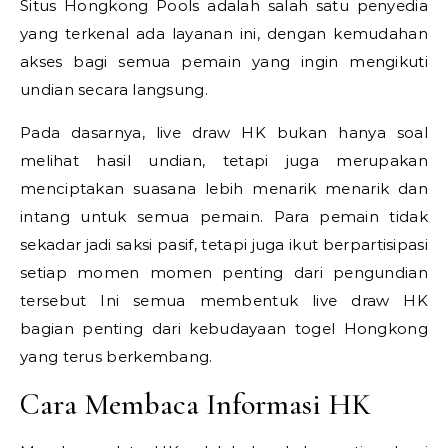
Situs Hongkong Pools adalah salah satu penyedia
yang terkenal ada layanan ini, dengan kemudahan
akses bagi semua pemain yang ingin mengikuti
undian secara langsung.
Pada dasarnya, live draw HK bukan hanya soal
melihat hasil undian, tetapi juga merupakan
menciptakan suasana lebih menarik menarik dan
intang untuk semua pemain. Para pemain tidak
sekadar jadi saksi pasif, tetapi juga ikut berpartisipasi
setiap momen momen penting dari pengundian
tersebut Ini semua membentuk live draw HK
bagian penting dari kebudayaan togel Hongkong
yang terus berkembang.
Cara Membaca Informasi HK