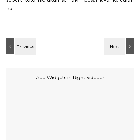
hk
Add Widgets in Right Sidebar