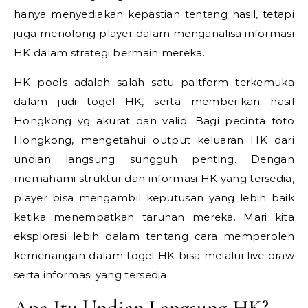
hanya menyediakan kepastian tentang hasil, tetapi
juga menolong player dalam menganalisa informasi
HK dalam strategi bermain mereka.
HK pools adalah salah satu paltform terkemuka
dalam judi togel HK, serta memberikan hasil
Hongkong yg akurat dan valid. Bagi pecinta toto
Hongkong, mengetahui output keluaran HK dari
undian langsung sungguh penting. Dengan
memahami struktur dan informasi HK yang tersedia,
player bisa mengambil keputusan yang lebih baik
ketika menempatkan taruhan mereka. Mari kita
eksplorasi lebih dalam tentang cara memperoleh
kemenangan dalam togel HK bisa melalui live draw
serta informasi yang tersedia.
Apa Itu Undian Langsung HK?