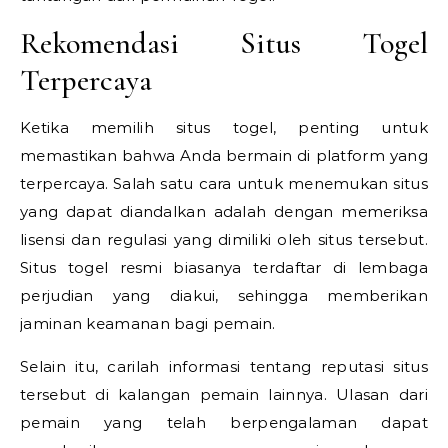
Rekomendasi Situs Togel
Terpercaya
Ketika memilih situs togel, penting untuk
memastikan bahwa Anda bermain di platform yang
terpercaya. Salah satu cara untuk menemukan situs
yang dapat diandalkan adalah dengan memeriksa
lisensi dan regulasi yang dimiliki oleh situs tersebut.
Situs togel resmi biasanya terdaftar di lembaga
perjudian yang diakui, sehingga memberikan
jaminan keamanan bagi pemain.
Selain itu, carilah informasi tentang reputasi situs
tersebut di kalangan pemain lainnya. Ulasan dari
pemain yang telah berpengalaman dapat