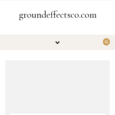
Skip to content
groundeffectsco.com