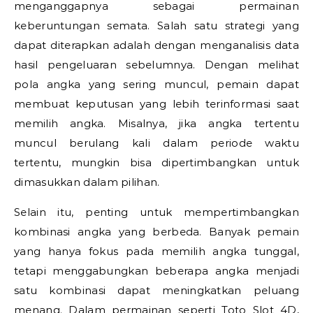
menganggapnya sebagai permainan
keberuntungan semata. Salah satu strategi yang
dapat diterapkan adalah dengan menganalisis data
hasil pengeluaran sebelumnya. Dengan melihat
pola angka yang sering muncul, pemain dapat
membuat keputusan yang lebih terinformasi saat
memilih angka. Misalnya, jika angka tertentu
muncul berulang kali dalam periode waktu
tertentu, mungkin bisa dipertimbangkan untuk
dimasukkan dalam pilihan.
Selain itu, penting untuk mempertimbangkan
kombinasi angka yang berbeda. Banyak pemain
yang hanya fokus pada memilih angka tunggal,
tetapi menggabungkan beberapa angka menjadi
satu kombinasi dapat meningkatkan peluang
menang. Dalam permainan seperti Toto Slot 4D,