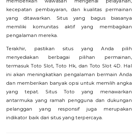
memberikan wawasan mengenai pelayanan,
kecepatan pembayaran, dan kualitas permainan
yang ditawarkan. Situs yang bagus biasanya
memiliki komunitas aktif yang membagikan
pengalaman mereka.
Terakhir, pastikan situs yang Anda pilih
menyediakan berbagai pilihan permainan,
termasuk Toto Slot, Toto Hk, dan Toto Slot 4D. Hal
ini akan meningkatkan pengalaman bermain Anda
dan memberikan banyak opsi untuk memilih angka
yang tepat. Situs Toto yang menawarkan
antarmuka yang ramah pengguna dan dukungan
pelanggan yang responsif juga merupakan
indikator baik dari situs yang terpercaya.