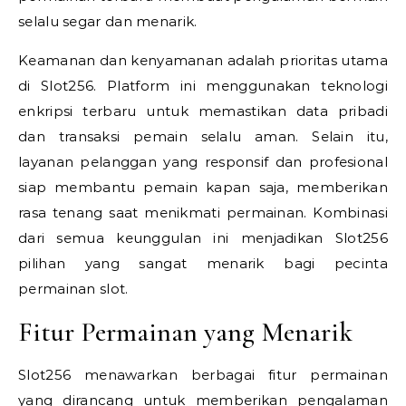
selalu segar dan menarik.
Keamanan dan kenyamanan adalah prioritas utama
di Slot256. Platform ini menggunakan teknologi
enkripsi terbaru untuk memastikan data pribadi
dan transaksi pemain selalu aman. Selain itu,
layanan pelanggan yang responsif dan profesional
siap membantu pemain kapan saja, memberikan
rasa tenang saat menikmati permainan. Kombinasi
dari semua keunggulan ini menjadikan Slot256
pilihan yang sangat menarik bagi pecinta
permainan slot.
Fitur Permainan yang Menarik
Slot256 menawarkan berbagai fitur permainan
yang dirancang untuk memberikan pengalaman