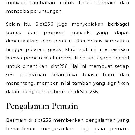
motivasi tambahan untuk terus bermain dan
mencoba peruntungan.
Selain itu, Slot256 juga menyediakan berbagai
bonus dan promosi menarik yang dapat
dimanfaatkan oleh pemain. Dari bonus sambutan
hingga putaran gratis, klub slot ini memastikan
bahwa pemain selalu memiliki sesuatu yang spesial
untuk dinantikan.
slot256
Hal ini membuat setiap
sesi permainan selamanya terasa baru dan
menantang, memberi nilai tambah yang signifikan
dalam pengalaman bermain di Slot256.
Pengalaman Pemain
Bermain di slot256 memberikan pengalaman yang
benar-benar mengesankan bagi para pemain.