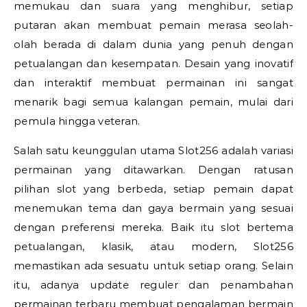
memukau dan suara yang menghibur, setiap
putaran akan membuat pemain merasa seolah-
olah berada di dalam dunia yang penuh dengan
petualangan dan kesempatan. Desain yang inovatif
dan interaktif membuat permainan ini sangat
menarik bagi semua kalangan pemain, mulai dari
pemula hingga veteran.
Salah satu keunggulan utama Slot256 adalah variasi
permainan yang ditawarkan. Dengan ratusan
pilihan slot yang berbeda, setiap pemain dapat
menemukan tema dan gaya bermain yang sesuai
dengan preferensi mereka. Baik itu slot bertema
petualangan, klasik, atau modern, Slot256
memastikan ada sesuatu untuk setiap orang. Selain
itu, adanya update reguler dan penambahan
permainan terbaru membuat pengalaman bermain