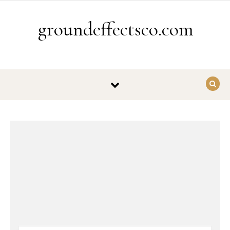
Skip to content
groundeffectsco.com