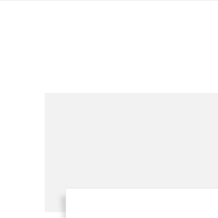
Skip to content