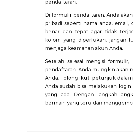
pendaftaran.
Di formulir pendaftaran, Anda aka
pribadi seperti nama anda, email,
benar dan tepat agar tidak terj
kolom yang diperlukan, jangan 
menjaga keamanan akun Anda.
Setelah selesai mengisi formulir
pendaftaran. Anda mungkin akan m
Anda. Tolong ikuti petunjuk dalam 
Anda sudah bisa melakukan login
yang ada. Dengan langkah-lang
bermain yang seru dan menggembi