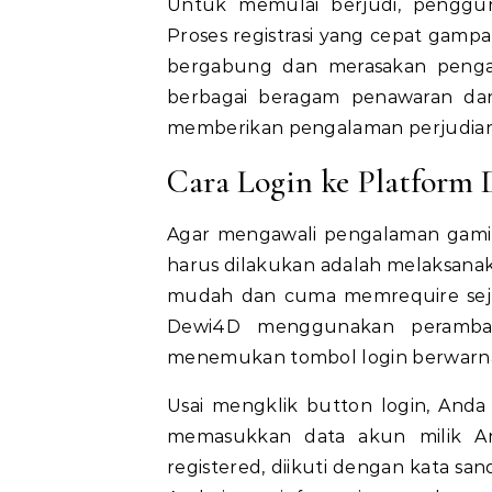
Untuk memulai berjudi, penggu
Proses registrasi yang cepat gamp
bergabung dan merasakan penga
berbagai beragam penawaran dan
memberikan pengalaman perjudian y
Cara Login ke Platform
Agar mengawali pengalaman gamin
harus dilakukan adalah melaksanak
mudah dan cuma memrequire sejum
Dewi4D menggunakan peramban
menemukan tombol login berwarna 
Usai mengklik button login, And
memasukkan data akun milik 
registered, diikuti dengan kata san