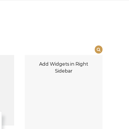
Add Widgets in Right
Sidebar