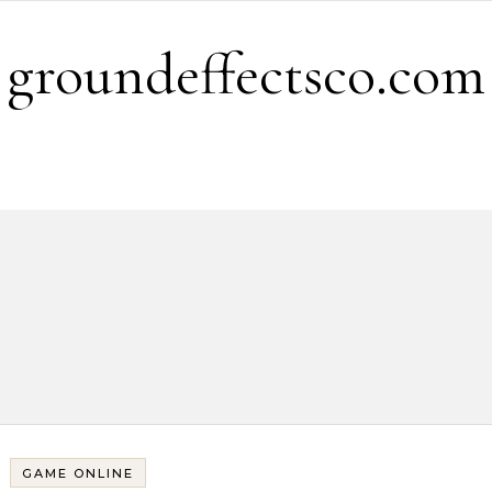
groundeffectsco.com
GAME ONLINE