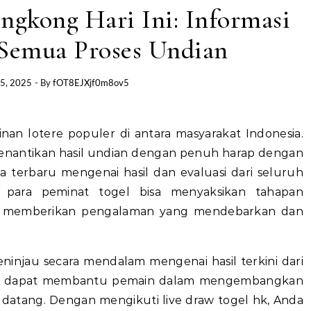
ngkong Hari Ini: Informasi
 Semua Proses Undian
 5, 2025
- By
fOT8EJXjf0m8ov5
inan lotere populer di antara masyarakat Indonesia.
menantikan hasil undian dengan penuh harap dengan
ta terbaru mengenai hasil dan evaluasi dari seluruh
, para peminat togel bisa menyaksikan tahapan
sa memberikan pengalaman yang mendebarkan dan
ninjau secara mendalam mengenai hasil terkini dari
yang dapat membantu pemain dalam mengembangkan
datang. Dengan mengikuti live draw togel hk, Anda