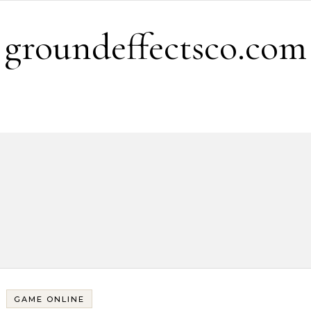
groundeffectsco.com
GAME ONLINE