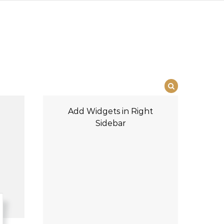
Add Widgets in Right
Sidebar