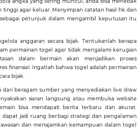
pola angka yang sering muncul, anda bisa menebak
inggi agar keluar. Menyimpan catatan hasil hk dan
 sebagai petunjuk dalam mengambil keputusan itu
ngelola anggaran secara bijak. Tentukanlah berapa
lam permainan togel agar tidak mengalami kerugian
atasan dalam bermain akan menjadikan proses
 finansial. Ingatlah bahwa togel adalah permainan
ara bijak.
a dari beragam sumber yang menyediakan live draw
enyaksikan siaran langsung atau membuka website
emain bisa mendapati berita terbaru dan akurat.
 dapat jadi ruang berbagi strategi dan pengalaman
 wawasan dan menajamkan kemampuan dalam togel