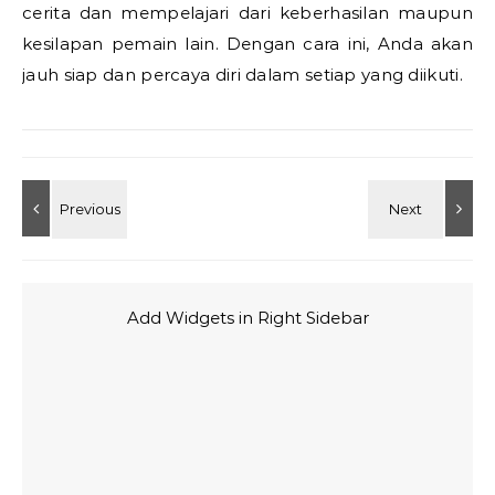
cerita dan mempelajari dari keberhasilan maupun
kesilapan pemain lain. Dengan cara ini, Anda akan
jauh siap dan percaya diri dalam setiap yang diikuti.
Add Widgets in Right Sidebar