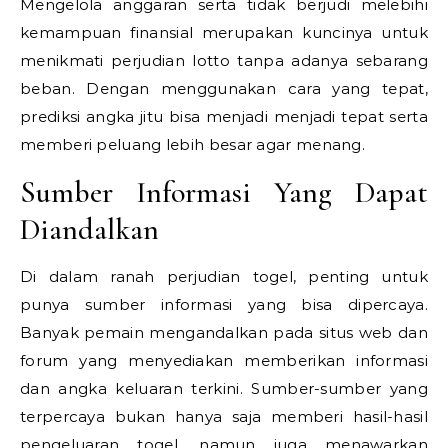
Mengelola anggaran serta tidak berjudi melebihi
kemampuan finansial merupakan kuncinya untuk
menikmati perjudian lotto tanpa adanya sebarang
beban. Dengan menggunakan cara yang tepat,
prediksi angka jitu bisa menjadi menjadi tepat serta
memberi peluang lebih besar agar menang.
Sumber Informasi Yang Dapat
Diandalkan
Di dalam ranah perjudian togel, penting untuk
punya sumber informasi yang bisa dipercaya.
Banyak pemain mengandalkan pada situs web dan
forum yang menyediakan memberikan informasi
dan angka keluaran terkini. Sumber-sumber yang
terpercaya bukan hanya saja memberi hasil-hasil
pengeluaran togel, namun juga menawarkan