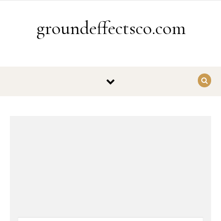
Skip to content
groundeffectsco.com