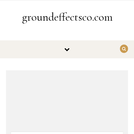
Skip to content
groundeffectsco.com