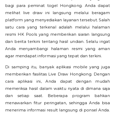
bagi para peminat togel Hongkong. Anda dapat
melihat live draw ini langsung melalui beragam
platform yang menyediakan layanan tersebut. Salah
satu cara yang terkenal adalah melalui halaman
resmi HK Pools yang memberikan siaran langsung
dan berita terkini tentang hasil undian. Selalu ingat
Anda menyambangi halaman resmi yang aman
agar mendapat informasi yang tepat dan terkini.
Di samping itu, banyak aplikasi mobile yang juga
memberikan fasilitas Live Draw Hongkong. Dengan
cara aplikasi ini, Anda dapat dengan mudah
memeriksa hasil dalam waktu nyata di dimana saja
dan setiap saat. Beberapa program bahkan
menawarkan fitur peringatan, sehingga Anda bisa
menerima informasi result langsung di ponsel Anda.