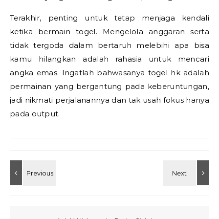
Terakhir, penting untuk tetap menjaga kendali
ketika bermain togel. Mengelola anggaran serta
tidak tergoda dalam bertaruh melebihi apa bisa
kamu hilangkan adalah rahasia untuk mencari
angka emas. Ingatlah bahwasanya togel hk adalah
permainan yang bergantung pada keberuntungan,
jadi nikmati perjalanannya dan tak usah fokus hanya
pada output.