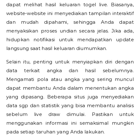
dapat melihat hasil keluaran togel live. Biasanya,
website-website ini menyediakan tampilan interaktif
dan mudah dipahami, sehingga Anda dapat
menyaksikan proses undian secara jelas. Jika ada,
hidupkan notifikasi untuk mendapatkan update
langsung saat hasil keluaran diumumkan.
Selain itu, penting untuk menyiapkan diri dengan
data terkait angka dan hasil sebelumnya.
Mengamati pola atau angka yang sering muncul
dapat membantu Anda dalam menentukan angka
yang dipasang. Beberapa situs juga menyediakan
data sgp dan statistik yang bisa membantu analisis
sebelum live draw dimulai. Pastikan untuk
menggunakan informasi ini semaksimal mungkin
pada setiap taruhan yang Anda lakukan.