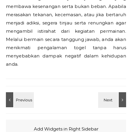
membawa kesenangan serta bukan beban. Apabila
merasakan tekanan, kecemasan, atau jika bertaruh
menjadi adiksi, segera tinjau serta renungkan agar
mengambil istirahat dari kegiatan permainan.
Melalui bermain secara tanggung jawab, anda akan
menikmati pengalaman togel tanpa harus
menyebabkan dampak negatif dalam kehidupan
anda.
Add Widgets in Right Sidebar