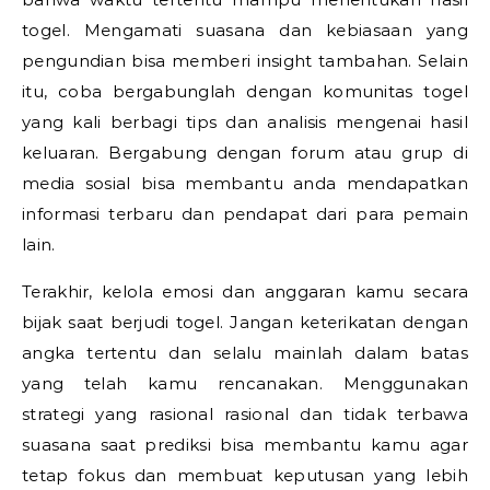
togel. Mengamati suasana dan kebiasaan yang
pengundian bisa memberi insight tambahan. Selain
itu, coba bergabunglah dengan komunitas togel
yang kali berbagi tips dan analisis mengenai hasil
keluaran. Bergabung dengan forum atau grup di
media sosial bisa membantu anda mendapatkan
informasi terbaru dan pendapat dari para pemain
lain.
Terakhir, kelola emosi dan anggaran kamu secara
bijak saat berjudi togel. Jangan keterikatan dengan
angka tertentu dan selalu mainlah dalam batas
yang telah kamu rencanakan. Menggunakan
strategi yang rasional rasional dan tidak terbawa
suasana saat prediksi bisa membantu kamu agar
tetap fokus dan membuat keputusan yang lebih