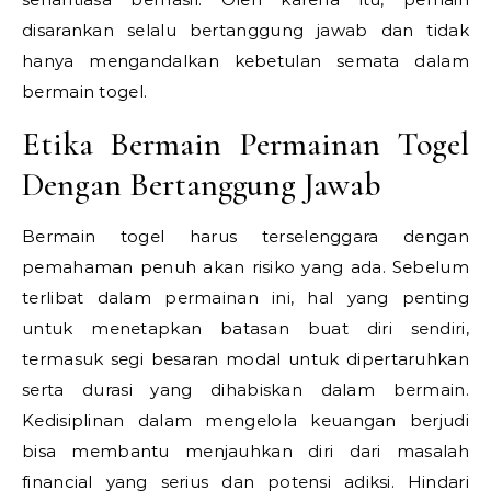
disarankan selalu bertanggung jawab dan tidak
hanya mengandalkan kebetulan semata dalam
bermain togel.
Etika Bermain Permainan Togel
Dengan Bertanggung Jawab
Bermain togel harus terselenggara dengan
pemahaman penuh akan risiko yang ada. Sebelum
terlibat dalam permainan ini, hal yang penting
untuk menetapkan batasan buat diri sendiri,
termasuk segi besaran modal untuk dipertaruhkan
serta durasi yang dihabiskan dalam bermain.
Kedisiplinan dalam mengelola keuangan berjudi
bisa membantu menjauhkan diri dari masalah
financial yang serius dan potensi adiksi. Hindari