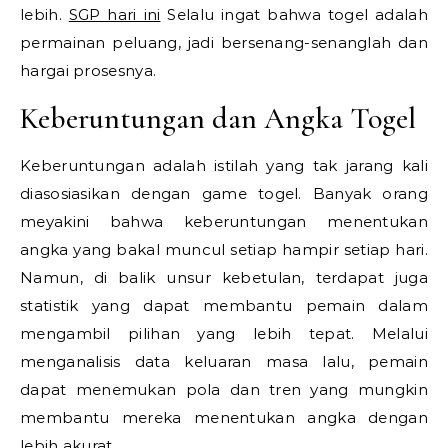
lebih.
SGP hari ini
Selalu ingat bahwa togel adalah
permainan peluang, jadi bersenang-senanglah dan
hargai prosesnya.
Keberuntungan dan Angka Togel
Keberuntungan adalah istilah yang tak jarang kali
diasosiasikan dengan game togel. Banyak orang
meyakini bahwa keberuntungan menentukan
angka yang bakal muncul setiap hampir setiap hari.
Namun, di balik unsur kebetulan, terdapat juga
statistik yang dapat membantu pemain dalam
mengambil pilihan yang lebih tepat. Melalui
menganalisis data keluaran masa lalu, pemain
dapat menemukan pola dan tren yang mungkin
membantu mereka menentukan angka dengan
lebih akurat.