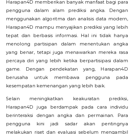
Harapan4D memberikan banyak manfaat bagi para
pengguna dalam alam prediksi angka. Dengan
menggunakan algoritma dan analisis data modern,
Harapan4D mampu menyajikan prediksi yang lebih
tepat dan berbasis informasi. Hal ini tidak hanya
menolong partisipan dalam menentukan angka
yang benar, tetapi juga menawarkan mereka rasa
percaya diri yang lebih ketika berpartisipasi dalam
game. Dengan pendekatan yang, Harapan4D
berusaha untuk membawa pengguna pada
kesempatan kemenangan yang lebih baik.
Selain meningkatkan keakuratan prediksi,
Harapan4D juga berdampak pada cara individu
berinteraksi dengan angka dan permainan. Para
pengguna kini jadi sadar akan pentingnya
melakukan riset dan evaluasi sebelum mengambil