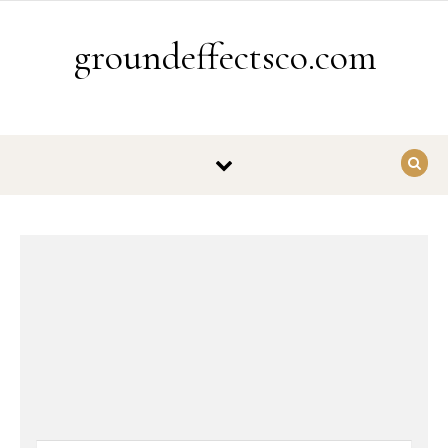
Skip to content
groundeffectsco.com