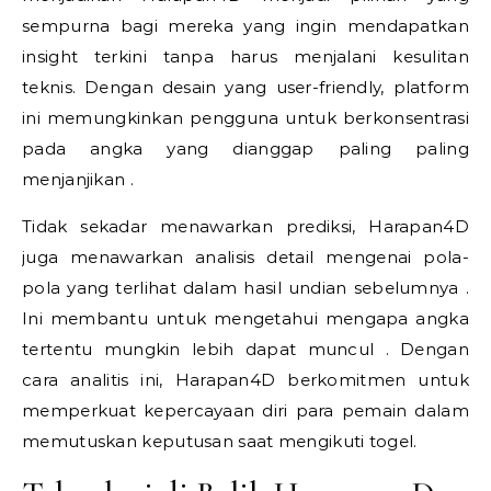
sempurna bagi mereka yang ingin mendapatkan
insight terkini tanpa harus menjalani kesulitan
teknis. Dengan desain yang user-friendly, platform
ini memungkinkan pengguna untuk berkonsentrasi
pada angka yang dianggap paling paling
menjanjikan .
Tidak sekadar menawarkan prediksi, Harapan4D
juga menawarkan analisis detail mengenai pola-
pola yang terlihat dalam hasil undian sebelumnya .
Ini membantu untuk mengetahui mengapa angka
tertentu mungkin lebih dapat muncul . Dengan
cara analitis ini, Harapan4D berkomitmen untuk
memperkuat kepercayaan diri para pemain dalam
memutuskan keputusan saat mengikuti togel.