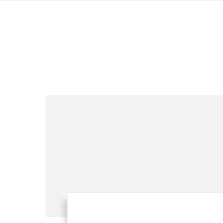
Skip to content