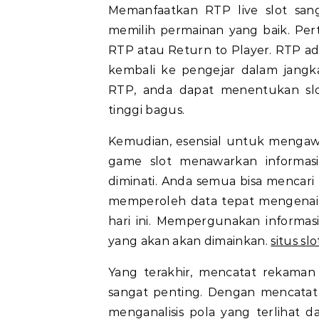
Memanfaatkan RTP live slot sa
memilih permainan yang baik. Per
RTP atau Return to Player. RTP ad
kembali ke pengejar dalam jangk
RTP, anda dapat menentukan sl
tinggi bagus.
Kemudian, esensial untuk mengawa
game slot menawarkan informasi
diminati. Anda semua bisa mencari 
memperoleh data tepat mengenai 
hari ini. Mempergunakan informas
yang akan akan dimainkan.
situs sl
Yang terakhir, mencatat rekaman
sangat penting. Dengan mencatat p
menganalisis pola yang terlihat