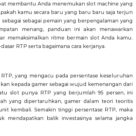
dapat membantu Anda menemukan slot machine yang
pakah kamu secara baru yang baru baru saja terjun
au sebagai sebagai pemain yang berpengalaman yang
empatan menang, panduan ini akan menawarkan
r memaksimalkan ritme bermain slot Anda kamu.
-dasar RTP serta bagaimana cara kerjanya.
 RTP, yang mengacu pada persentase keseluruhan
likan kepada gamer sebagai wujud kemenangan dari
satu slot punya RTP yang berjumlah 95 persen, ini
lah yang dipertaruhkan, gamer dalam teori teoritis
nit kembali. Semakin tinggi persentase RTP, maka
k mendapatkan balik investasinya selama jangka