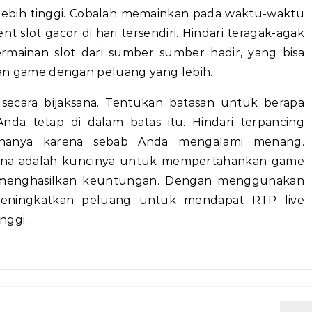
lebih tinggi. Cobalah memainkan pada waktu-waktu
ot gacor di hari tersendiri. Hindari teragak-agak
mainan slot dari sumber sumber hadir, yang bisa
game dengan peluang yang lebih.
 secara bijaksana. Tentukan batasan untuk berapa
nda tetap di dalam batas itu. Hindari terpancing
 hanya karena sebab Anda mengalami menang.
dana adalah kuncinya untuk mempertahankan game
 menghasilkan keuntungan. Dengan menggunakan
 meningkatkan peluang untuk mendapat RTP live
nggi.