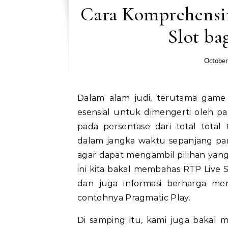
Cara Komprehensif
Slot ba
October
Dalam alam judi, terutama game mesin slot, terminologi Return to Player menjadi
esensial untuk dimengerti oleh p
pada persentase dari total tota
dalam jangka waktu sepanjang panj
agar dapat mengambil pilihan yang
ini kita bakal membahas RTP Live 
dan juga informasi berharga men
contohnya Pragmatic Play.
Di samping itu, kami juga bakal m