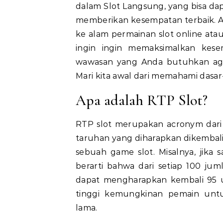
dalam Slot Langsung, yang bisa 
memberikan kesempatan terbaik. A
ke alam permainan slot online at
ingin ingin memaksimalkan kes
wawasan yang Anda butuhkan aga
Mari kita awal dari memahami dasar
Apa adalah RTP Slot?
RTP slot merupakan acronym dari
taruhan yang diharapkan dikemba
sebuah game slot. Misalnya, jika 
berarti bahwa dari setiap 100 jum
dapat mengharapkan kembali 95 u
tinggi kemungkinan pemain untu
lama.