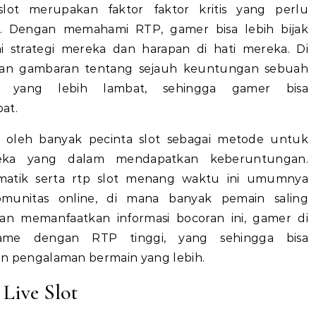
slot merupakan faktor faktor kritis yang perlu
n. Dengan memahami RTP, gamer bisa lebih bijak
 strategi mereka dan harapan di hati mereka. Di
kan gambaran tentang sejauh keuntungan sebuah
a yang lebih lambat, sehingga gamer bisa
at.
ri oleh banyak pecinta slot sebagai metode untuk
ka yang dalam mendapatkan keberuntungan.
gmatik serta rtp slot menang waktu ini umumnya
munitas online, di mana banyak pemain saling
an memanfaatkan informasi bocoran ini, gamer di
me dengan RTP tinggi, yang sehingga bisa
pengalaman bermain yang lebih.
Live Slot