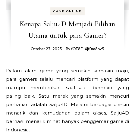
GAME ONLINE
Kenapa Salju4D Menjadi Pilihan
Utama untuk para Gamer?
October 27, 2025
- By
fOT8EJXjf0m8ov5
Dalam alam game yang semakin semakin maju,
para gamers selalu mencari platform yang dapat
mampu memberikan saat-saat bermain yang
paling baik. Satu merek yang semakin mencuri
perhatian adalah Salju4D. Melalui berbagai ciri-ciri
menarik dan kemudahan dalam akses, Salju4D
berhasil menarik minat banyak penggemar game di
Indonesia.