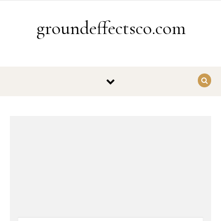
Skip to content
groundeffectsco.com