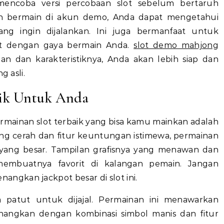
 mencoba versi percobaan slot sebelum bertaruh
 bermain di akun demo, Anda dapat mengetahui
ang ingin dijalankan. Ini juga bermanfaat untuk
at dengan gaya bermain Anda.
slot demo mahjong
n dan karakteristiknya, Anda akan lebih siap dan
g asli.
aik Untuk Anda
permainan slot terbaik yang bisa kamu mainkan adalah
ang cerah dan fitur keuntungan istimewa, permainan
ang besar. Tampilan grafisnya yang menawan dan
membuatnya favorit di kalangan pemain. Jangan
gkan jackpot besar di slot ini.
 patut untuk dijajal. Permainan ini menawarkan
ngkan dengan kombinasi simbol manis dan fitur