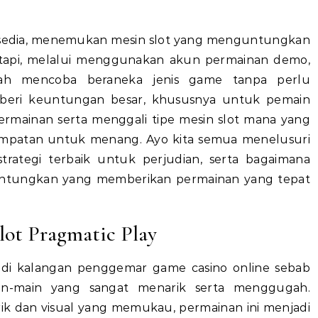
ersedia, menemukan mesin slot yang menguntungkan
 Tetapi, melalui menggunakan akun permainan demo,
ah mencoba beraneka jenis game tanpa perlu
beri keuntungan besar, khususnya untuk pemain
rmainan serta menggali tipe mesin slot mana yang
patan untuk menang. Ayo kita semua menelusuri
trategi terbaik untuk perjudian, serta bagaimana
tungkan yang memberikan permainan yang tepat
lot Pragmatic Play
k di kalangan penggemar game casino online sebab
n-main yang sangat menarik serta menggugah.
k dan visual yang memukau, permainan ini menjadi