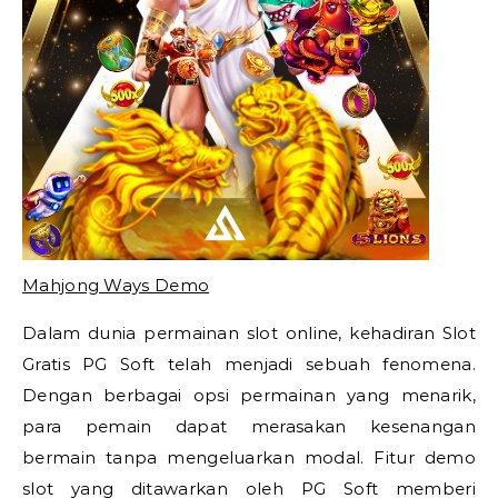
Mahjong Ways Demo
Dalam dunia permainan slot online, kehadiran Slot
Gratis PG Soft telah menjadi sebuah fenomena.
Dengan berbagai opsi permainan yang menarik,
para pemain dapat merasakan kesenangan
bermain tanpa mengeluarkan modal. Fitur demo
slot yang ditawarkan oleh PG Soft memberi