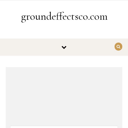
Skip to content
groundeffectsco.com