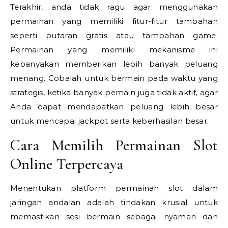
Terakhir, anda tidak ragu agar menggunakan
permainan yang memiliki fitur-fitur tambahan
seperti putaran gratis atau tambahan game.
Permainan yang memiliki mekanisme ini
kebanyakan memberikan lebih banyak peluang
menang. Cobalah untuk bermain pada waktu yang
strategis, ketika banyak pemain juga tidak aktif, agar
Anda dapat mendapatkan peluang lebih besar
untuk mencapai jackpot serta keberhasilan besar.
Cara Memilih Permainan Slot
Online Terpercaya
Menentukan platform permainan slot dalam
jaringan andalan adalah tindakan krusial untuk
memastikan sesi bermain sebagai nyaman dan