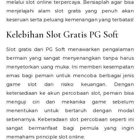
melalui slot online terpercaya. Bersiaplah agar bisa
menjelajahi alam slot gratis yang penuh akan
keseruan serta peluang kemenangan yang terbatas!
Kelebihan Slot Gratis PG Soft
Slot gratis dari PG Soft menawarkan pengalaman
bermain yang sangat menyenangkan tanpa harus
menyetorkan uang muka. Ini memberi kesempatan
emas bagi pemain untuk mencoba berbagai jenis
game slot dari risiko keuangan. Dengan
ketersediaan ke akun percobaan slot, pemain bisa
menguji ciri dan mekanika game sebelum
menentukan untuk bertaruh dengan modal
sebenarnya. Keberadaan slot percobaan seperti ini
sangat bermanfaat bagi pemula yang ingin
memahami principle slot online.