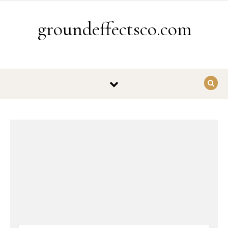
Skip to content
groundeffectsco.com