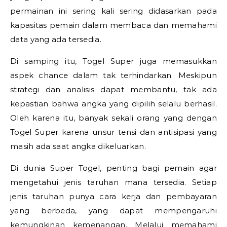
permainan ini sering kali sering didasarkan pada
kapasitas pemain dalam membaca dan memahami
data yang ada tersedia.
Di samping itu, Togel Super juga memasukkan
aspek chance dalam tak terhindarkan. Meskipun
strategi dan analisis dapat membantu, tak ada
kepastian bahwa angka yang dipilih selalu berhasil.
Oleh karena itu, banyak sekali orang yang dengan
Togel Super karena unsur tensi dan antisipasi yang
masih ada saat angka dikeluarkan.
Di dunia Super Togel, penting bagi pemain agar
mengetahui jenis taruhan mana tersedia. Setiap
jenis taruhan punya cara kerja dan pembayaran
yang berbeda, yang dapat mempengaruhi
kemungkinan kemenangan. Melalui memahami