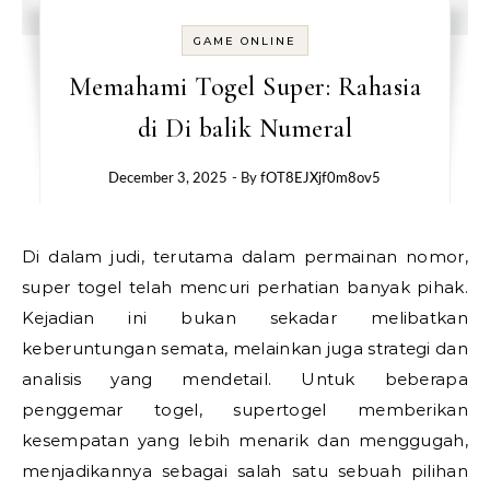
GAME ONLINE
Memahami Togel Super: Rahasia
di Di balik Numeral
December 3, 2025
- By
fOT8EJXjf0m8ov5
Di dalam judi, terutama dalam permainan nomor,
super togel telah mencuri perhatian banyak pihak.
Kejadian ini bukan sekadar melibatkan
keberuntungan semata, melainkan juga strategi dan
analisis yang mendetail. Untuk beberapa
penggemar togel, supertogel memberikan
kesempatan yang lebih menarik dan menggugah,
menjadikannya sebagai salah satu sebuah pilihan