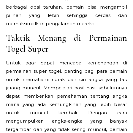
berbagai opsi taruhan, pemain bisa mengambil
pilihan yang lebih sehingga cerdas dan
memaksimalkan pengalaman mereka.
Taktik Menang di Permainan
Togel Super
Untuk agar dapat mencapai kemenangan di
permainan super togel, penting bagi para pemain
untuk memahami corak dan ciri angka yang tak
jarang muncul. Mempelajari hasil-hasil sebelumnya
dapat memberikan pemahaman tentang angka
mana yang ada kemungkinan yang lebih besar
untuk muncul kembali. Dengan cara
mengumpulkan angka-angka yang banyak
tergambar dan yang tidak sering muncul, pemain