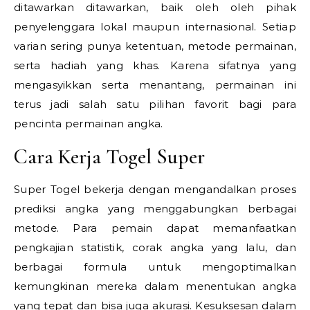
ditawarkan ditawarkan, baik oleh oleh pihak
penyelenggara lokal maupun internasional. Setiap
varian sering punya ketentuan, metode permainan,
serta hadiah yang khas. Karena sifatnya yang
mengasyikkan serta menantang, permainan ini
terus jadi salah satu pilihan favorit bagi para
pencinta permainan angka.
Cara Kerja Togel Super
Super Togel bekerja dengan mengandalkan proses
prediksi angka yang menggabungkan berbagai
metode. Para pemain dapat memanfaatkan
pengkajian statistik, corak angka yang lalu, dan
berbagai formula untuk mengoptimalkan
kemungkinan mereka dalam menentukan angka
yang tepat dan bisa juga akurasi. Kesuksesan dalam