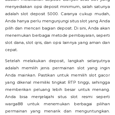
menyediakan opsi deposit minimum, salah satunya
adalah slot deposit 5000. Caranya cukup mudah,
Anda hanya perlu mengunjungi situs slot yang Anda
pilih dan mencari bagian deposit. Di sini, Anda akan
menemukan berbagai metode pembayaran, seperti
slot dana, slot qris, dan opsi lainnya yang aman dan
cepat.
Setelah melakukan deposit, langkah selanjutnya
adalah memilih jenis permainan slot yang ingin
Anda mainkan. Pastikan untuk memilih slot gacor
yang dikenal memiliki tingkat RTP tinggi, sehingga
memberikan peluang lebih besar untuk menang.
Anda bisa menjelajahi situs slot resmi seperti
warga88 untuk menemukan berbagai pilihan
permainan yang menarik dan menguntungkan.