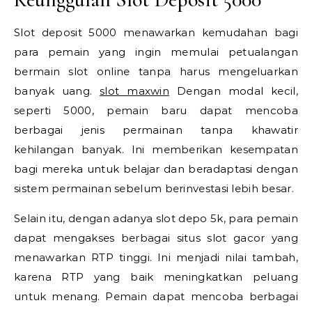
Slot deposit 5000 menawarkan kemudahan bagi
para pemain yang ingin memulai petualangan
bermain slot online tanpa harus mengeluarkan
banyak uang.
slot maxwin
Dengan modal kecil,
seperti 5000, pemain baru dapat mencoba
berbagai jenis permainan tanpa khawatir
kehilangan banyak. Ini memberikan kesempatan
bagi mereka untuk belajar dan beradaptasi dengan
sistem permainan sebelum berinvestasi lebih besar.
Selain itu, dengan adanya slot depo 5k, para pemain
dapat mengakses berbagai situs slot gacor yang
menawarkan RTP tinggi. Ini menjadi nilai tambah,
karena RTP yang baik meningkatkan peluang
untuk menang. Pemain dapat mencoba berbagai