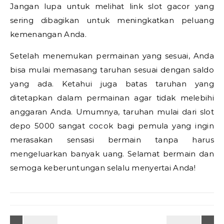
Jangan lupa untuk melihat link slot gacor yang
sering dibagikan untuk meningkatkan peluang
kemenangan Anda.
Setelah menemukan permainan yang sesuai, Anda
bisa mulai memasang taruhan sesuai dengan saldo
yang ada. Ketahui juga batas taruhan yang
ditetapkan dalam permainan agar tidak melebihi
anggaran Anda. Umumnya, taruhan mulai dari slot
depo 5000 sangat cocok bagi pemula yang ingin
merasakan sensasi bermain tanpa harus
mengeluarkan banyak uang. Selamat bermain dan
semoga keberuntungan selalu menyertai Anda!