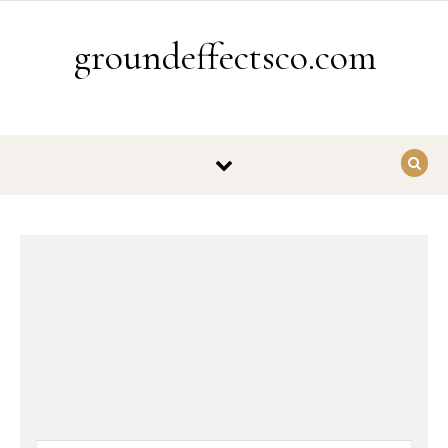
Skip to content
groundeffectsco.com