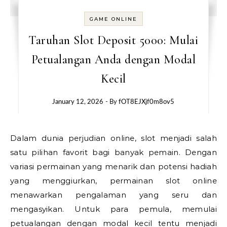
GAME ONLINE
Taruhan Slot Deposit 5000: Mulai
Petualangan Anda dengan Modal
Kecil
January 12, 2026
- By
fOT8EJXjf0m8ov5
Dalam dunia perjudian online, slot menjadi salah
satu pilihan favorit bagi banyak pemain. Dengan
variasi permainan yang menarik dan potensi hadiah
yang menggiurkan, permainan slot online
menawarkan pengalaman yang seru dan
mengasyikan. Untuk para pemula, memulai
petualangan dengan modal kecil tentu menjadi