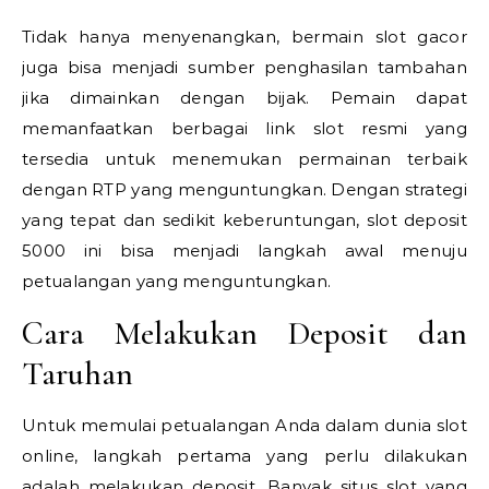
Tidak hanya menyenangkan, bermain slot gacor
juga bisa menjadi sumber penghasilan tambahan
jika dimainkan dengan bijak. Pemain dapat
memanfaatkan berbagai link slot resmi yang
tersedia untuk menemukan permainan terbaik
dengan RTP yang menguntungkan. Dengan strategi
yang tepat dan sedikit keberuntungan, slot deposit
5000 ini bisa menjadi langkah awal menuju
petualangan yang menguntungkan.
Cara Melakukan Deposit dan
Taruhan
Untuk memulai petualangan Anda dalam dunia slot
online, langkah pertama yang perlu dilakukan
adalah melakukan deposit. Banyak situs slot yang