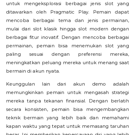
untuk mengeksplorasi berbagai jenis slot yang
ditawarkan oleh Pragmatic Play. Pemain dapat
mencoba berbagai tema dan jenis permainan,
mulai dari slot klasik hingga slot modern dengan
berbagai fitur inovatif. Dengan mencoba berbagai
permainan, pemain bisa menemukan slot yang
paling sesuai dengan preferensi mereka,
meningkatkan peluang mereka untuk menang saat
bermain di akun nyata.
Keunggulan lain dari akun demo adalah
memungkinkan pemain untuk mengasah strategi
mereka tanpa tekanan finansial. Dengan berlatih
secara konsisten, pemain bisa mengembangkan
teknik bermain yang lebih baik dan memahami
kapan waktu yang tepat untuk memasang taruhan
besar. Ini memberikan kepercayaan diri yang lebih