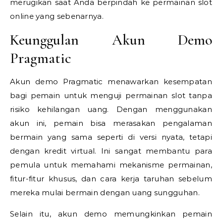
merugikan saat Anda berpindah ke permainan slot
online yang sebenarnya.
Keunggulan Akun Demo
Pragmatic
Akun demo Pragmatic menawarkan kesempatan
bagi pemain untuk menguji permainan slot tanpa
risiko kehilangan uang. Dengan menggunakan
akun ini, pemain bisa merasakan pengalaman
bermain yang sama seperti di versi nyata, tetapi
dengan kredit virtual. Ini sangat membantu para
pemula untuk memahami mekanisme permainan,
fitur-fitur khusus, dan cara kerja taruhan sebelum
mereka mulai bermain dengan uang sungguhan.
Selain itu, akun demo memungkinkan pemain