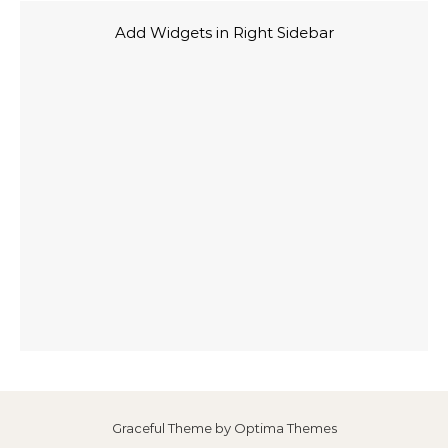
Add Widgets in Right Sidebar
Graceful Theme by
Optima Themes