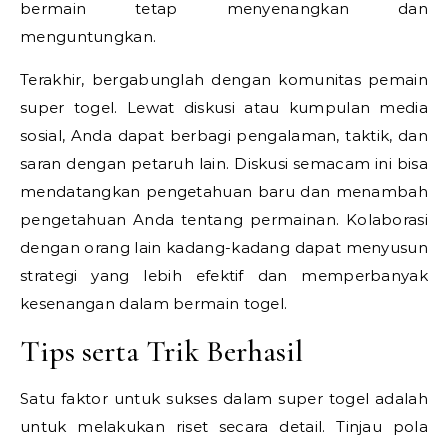
bermain tetap menyenangkan dan
menguntungkan.
Terakhir, bergabunglah dengan komunitas pemain
super togel. Lewat diskusi atau kumpulan media
sosial, Anda dapat berbagi pengalaman, taktik, dan
saran dengan petaruh lain. Diskusi semacam ini bisa
mendatangkan pengetahuan baru dan menambah
pengetahuan Anda tentang permainan. Kolaborasi
dengan orang lain kadang-kadang dapat menyusun
strategi yang lebih efektif dan memperbanyak
kesenangan dalam bermain togel.
Tips serta Trik Berhasil
Satu faktor untuk sukses dalam super togel adalah
untuk melakukan riset secara detail. Tinjau pola