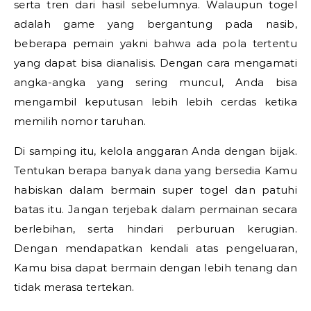
serta tren dari hasil sebelumnya. Walaupun togel
adalah game yang bergantung pada nasib,
beberapa pemain yakni bahwa ada pola tertentu
yang dapat bisa dianalisis. Dengan cara mengamati
angka-angka yang sering muncul, Anda bisa
mengambil keputusan lebih lebih cerdas ketika
memilih nomor taruhan.
Di samping itu, kelola anggaran Anda dengan bijak.
Tentukan berapa banyak dana yang bersedia Kamu
habiskan dalam bermain super togel dan patuhi
batas itu. Jangan terjebak dalam permainan secara
berlebihan, serta hindari perburuan kerugian.
Dengan mendapatkan kendali atas pengeluaran,
Kamu bisa dapat bermain dengan lebih tenang dan
tidak merasa tertekan.