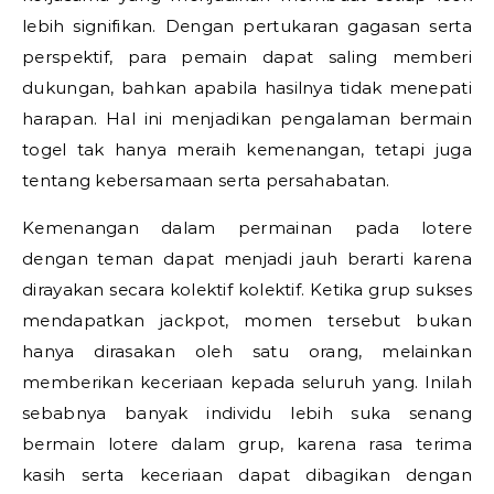
lebih signifikan. Dengan pertukaran gagasan serta
perspektif, para pemain dapat saling memberi
dukungan, bahkan apabila hasilnya tidak menepati
harapan. Hal ini menjadikan pengalaman bermain
togel tak hanya meraih kemenangan, tetapi juga
tentang kebersamaan serta persahabatan.
Kemenangan dalam permainan pada lotere
dengan teman dapat menjadi jauh berarti karena
dirayakan secara kolektif kolektif. Ketika grup sukses
mendapatkan jackpot, momen tersebut bukan
hanya dirasakan oleh satu orang, melainkan
memberikan keceriaan kepada seluruh yang. Inilah
sebabnya banyak individu lebih suka senang
bermain lotere dalam grup, karena rasa terima
kasih serta keceriaan dapat dibagikan dengan