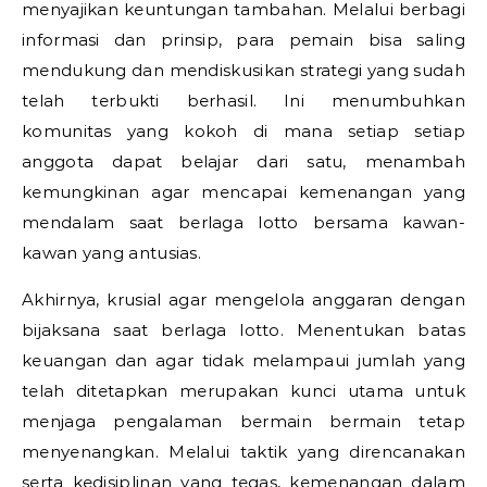
menyajikan keuntungan tambahan. Melalui berbagi
informasi dan prinsip, para pemain bisa saling
mendukung dan mendiskusikan strategi yang sudah
telah terbukti berhasil. Ini menumbuhkan
komunitas yang kokoh di mana setiap setiap
anggota dapat belajar dari satu, menambah
kemungkinan agar mencapai kemenangan yang
mendalam saat berlaga lotto bersama kawan-
kawan yang antusias.
Akhirnya, krusial agar mengelola anggaran dengan
bijaksana saat berlaga lotto. Menentukan batas
keuangan dan agar tidak melampaui jumlah yang
telah ditetapkan merupakan kunci utama untuk
menjaga pengalaman bermain bermain tetap
menyenangkan. Melalui taktik yang direncanakan
serta kedisiplinan yang tegas, kemenangan dalam