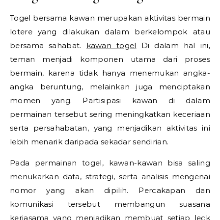
Togel bersama kawan merupakan aktivitas bermain
lotere yang dilakukan dalam berkelompok atau
bersama sahabat.
kawan togel
Di dalam hal ini,
teman menjadi komponen utama dari proses
bermain, karena tidak hanya menemukan angka-
angka beruntung, melainkan juga menciptakan
momen yang. Partisipasi kawan di dalam
permainan tersebut sering meningkatkan keceriaan
serta persahabatan, yang menjadikan aktivitas ini
lebih menarik daripada sekadar sendirian.
Pada permainan togel, kawan-kawan bisa saling
menukarkan data, strategi, serta analisis mengenai
nomor yang akan dipilih. Percakapan dan
komunikasi tersebut membangun suasana
kerjasama yang menjadikan membuat setiap leck