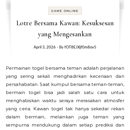
GAME ONLINE
Lotre Bersama Kawan: Kesuksesan
yang Mengesankan
April 3, 2026
- By
fOT8EJXjf0m8ov5
Permainan togel bersama teman adalah perjalanan
yang sering sekali menghadirkan keceriaan dan
persahabatan. Saat kumpul bersama teman-teman,
bermain togel bisa jadi salah satu cara untuk
menghabiskan waktu seraya merasakan atmosfer
yang ceria. Kawan togel tak hanya sekedar rekan
dalam bermain, melainkan juga teman yang
sempurna mendukung dalam setiap prediksi dan