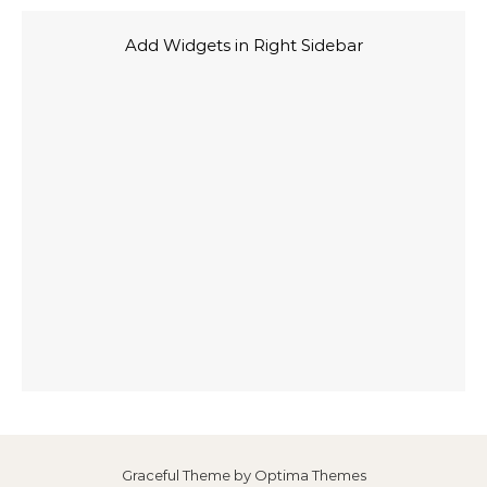
Add Widgets in Right Sidebar
Graceful Theme by
Optima Themes