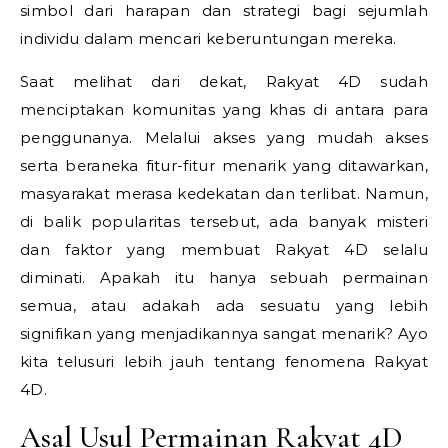
simbol dari harapan dan strategi bagi sejumlah
individu dalam mencari keberuntungan mereka.
Saat melihat dari dekat, Rakyat 4D sudah
menciptakan komunitas yang khas di antara para
penggunanya. Melalui akses yang mudah akses
serta beraneka fitur-fitur menarik yang ditawarkan,
masyarakat merasa kedekatan dan terlibat. Namun,
di balik popularitas tersebut, ada banyak misteri
dan faktor yang membuat Rakyat 4D selalu
diminati. Apakah itu hanya sebuah permainan
semua, atau adakah ada sesuatu yang lebih
signifikan yang menjadikannya sangat menarik? Ayo
kita telusuri lebih jauh tentang fenomena Rakyat
4D.
Asal Usul Permainan Rakyat 4D