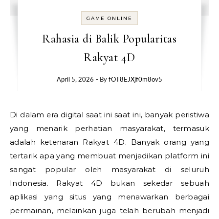
GAME ONLINE
Rahasia di Balik Popularitas
Rakyat 4D
April 5, 2026
- By
fOT8EJXjf0m8ov5
Di dalam era digital saat ini saat ini, banyak peristiwa
yang menarik perhatian masyarakat, termasuk
adalah ketenaran Rakyat 4D. Banyak orang yang
tertarik apa yang membuat menjadikan platform ini
sangat popular oleh masyarakat di seluruh
Indonesia. Rakyat 4D bukan sekedar sebuah
aplikasi yang situs yang menawarkan berbagai
permainan, melainkan juga telah berubah menjadi