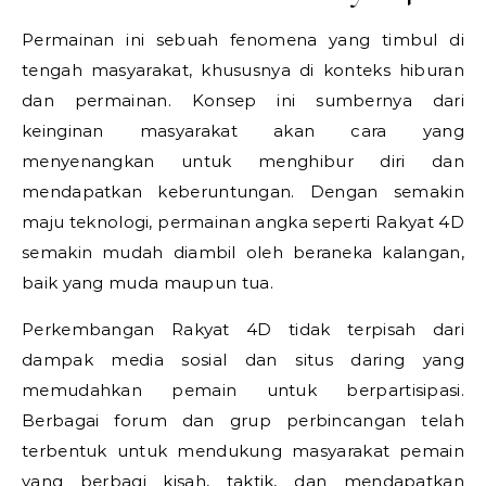
Permainan ini sebuah fenomena yang timbul di
tengah masyarakat, khususnya di konteks hiburan
dan permainan. Konsep ini sumbernya dari
keinginan masyarakat akan cara yang
menyenangkan untuk menghibur diri dan
mendapatkan keberuntungan. Dengan semakin
maju teknologi, permainan angka seperti Rakyat 4D
semakin mudah diambil oleh beraneka kalangan,
baik yang muda maupun tua.
Perkembangan Rakyat 4D tidak terpisah dari
dampak media sosial dan situs daring yang
memudahkan pemain untuk berpartisipasi.
Berbagai forum dan grup perbincangan telah
terbentuk untuk mendukung masyarakat pemain
yang berbagi kisah, taktik, dan mendapatkan