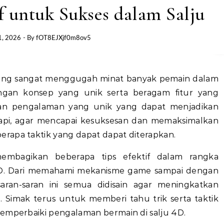
f untuk Sukses dalam Salju
1, 2026
- By
fOT8EJXjf0m8ov5
an konsep yang unik serta beragam fitur yang
kan pengalaman yang unik yang dapat menjadikan
etapi, agar mencapai kesuksesan dan memaksimalkan
rapa taktik yang dapat dapat diterapkan.
membagikan beberapa tips efektif dalam rangka
4D. Dari memahami mekanisme game sampai dengan
ran-saran ini semua didisain agar meningkatkan
 Simak terus untuk memberi tahu trik serta taktik
memperbaiki pengalaman bermain di salju 4D.