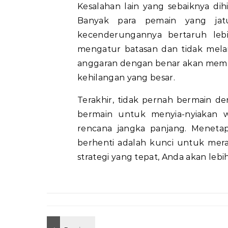
Kesalahan lain yang sebaiknya di
Banyak para pemain yang jat
kecenderungannya bertaruh leb
mengatur batasan dan tidak mela
anggaran dengan benar akan memba
kehilangan yang besar.
Terakhir, tidak pernah bermain d
bermain untuk menyia-nyiakan w
rencana jangka panjang. Meneta
berhenti adalah kunci untuk mer
strategi yang tepat, Anda akan le