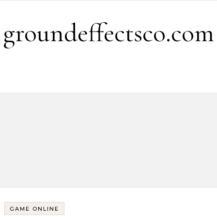
groundeffectsco.com
GAME ONLINE