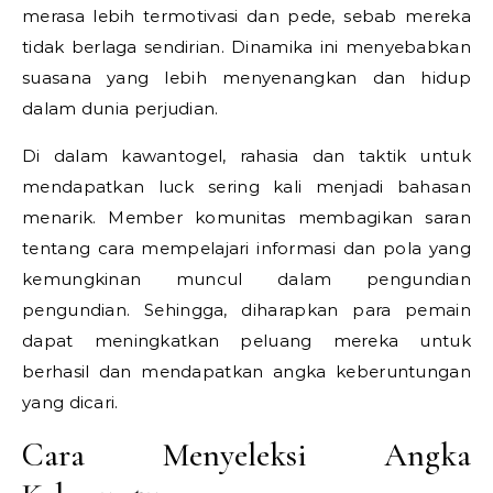
merasa lebih termotivasi dan pede, sebab mereka
tidak berlaga sendirian. Dinamika ini menyebabkan
suasana yang lebih menyenangkan dan hidup
dalam dunia perjudian.
Di dalam kawantogel, rahasia dan taktik untuk
mendapatkan luck sering kali menjadi bahasan
menarik. Member komunitas membagikan saran
tentang cara mempelajari informasi dan pola yang
kemungkinan muncul dalam pengundian
pengundian. Sehingga, diharapkan para pemain
dapat meningkatkan peluang mereka untuk
berhasil dan mendapatkan angka keberuntungan
yang dicari.
Cara Menyeleksi Angka