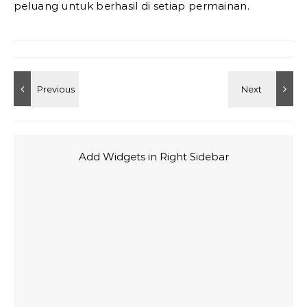
peluang untuk berhasil di setiap permainan.
Add Widgets in Right Sidebar