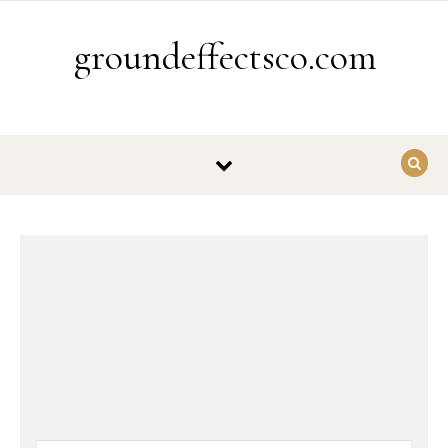
Skip to content
groundeffectsco.com