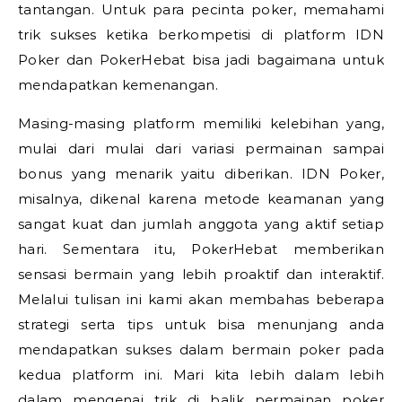
tantangan. Untuk para pecinta poker, memahami
trik sukses ketika berkompetisi di platform IDN
Poker dan PokerHebat bisa jadi bagaimana untuk
mendapatkan kemenangan.
Masing-masing platform memiliki kelebihan yang,
mulai dari mulai dari variasi permainan sampai
bonus yang menarik yaitu diberikan. IDN Poker,
misalnya, dikenal karena metode keamanan yang
sangat kuat dan jumlah anggota yang aktif setiap
hari. Sementara itu, PokerHebat memberikan
sensasi bermain yang lebih proaktif dan interaktif.
Melalui tulisan ini kami akan membahas beberapa
strategi serta tips untuk bisa menunjang anda
mendapatkan sukses dalam bermain poker pada
kedua platform ini. Mari kita lebih dalam lebih
dalam mengenai trik di balik permainan poker