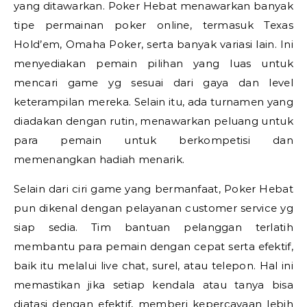
yang ditawarkan. Poker Hebat menawarkan banyak
tipe permainan poker online, termasuk Texas
Hold’em, Omaha Poker, serta banyak variasi lain. Ini
menyediakan pemain pilihan yang luas untuk
mencari game yg sesuai dari gaya dan level
keterampilan mereka. Selain itu, ada turnamen yang
diadakan dengan rutin, menawarkan peluang untuk
para pemain untuk berkompetisi dan
memenangkan hadiah menarik.
Selain dari ciri game yang bermanfaat, Poker Hebat
pun dikenal dengan pelayanan customer service yg
siap sedia. Tim bantuan pelanggan terlatih
membantu para pemain dengan cepat serta efektif,
baik itu melalui live chat, surel, atau telepon. Hal ini
memastikan jika setiap kendala atau tanya bisa
diatasi dengan efektif, memberi kepercayaan lebih