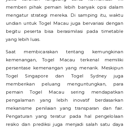
memberi pihak pemain lebih banyak opsi dalam
mengatur strategi mereka. Di samping itu, waktu
undian untuk Togel Macau juga bervariasi dengan
begitu peserta bisa berasimilasi pada timetable
yang lebih luas.
Saat membicarakan tentang kemungkinan
kemenangan, Togel Macau terkenal memiliki
persentase kemenangan yang menarik. Meskipun
Togel Singapore dan Togel Sydney juga
memberikan peluang menguntungkan, para
pemain Togel Macau sering mendapatkan
pengalaman yang lebih inovatif berdasarkan
mekanisme penilaian yang transparan dan fair.
Pengaturan yang teratur pada hal pengelolaan
resiko dan prediksi juga menjadi salah satu daya