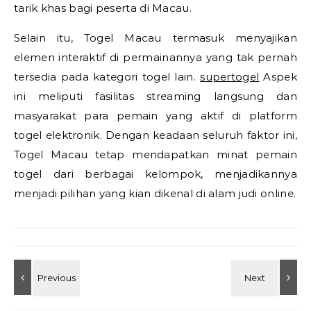
tarik khas bagi peserta di Macau.
Selain itu, Togel Macau termasuk menyajikan
elemen interaktif di permainannya yang tak pernah
tersedia pada kategori togel lain.
supertogel
Aspek
ini meliputi fasilitas streaming langsung dan
masyarakat para pemain yang aktif di platform
togel elektronik. Dengan keadaan seluruh faktor ini,
Togel Macau tetap mendapatkan minat pemain
togel dari berbagai kelompok, menjadikannya
menjadi pilihan yang kian dikenal di alam judi online.