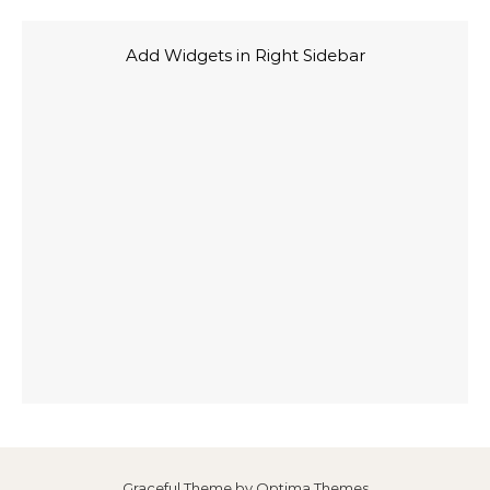
Add Widgets in Right Sidebar
Graceful Theme by
Optima Themes