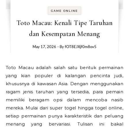
GAME ONLINE
Toto Macau: Kenali Tipe Taruhan
dan Kesempatan Menang
May 17, 2026
- By
fOT8EJXjf0m8ov5
Toto Macau adalah salah satu bentuk permainan
yang kian populer di kalangan pencinta judi,
khususnya di kawasan Asia. Dengan menggunakan
ragam jenis taruhan yang tersedia, para pemain
memiliki beragam opsi dalam mencoba nasib
mereka. Mulai dari super togel hingga togel online,
setiap permainan punya karakteristik dan peluang
menang yang bervariasi. Tulisan ini bakal