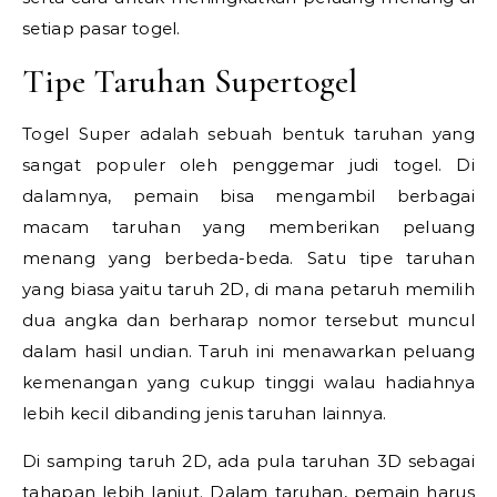
setiap pasar togel.
Tipe Taruhan Supertogel
Togel Super adalah sebuah bentuk taruhan yang
sangat populer oleh penggemar judi togel. Di
dalamnya, pemain bisa mengambil berbagai
macam taruhan yang memberikan peluang
menang yang berbeda-beda. Satu tipe taruhan
yang biasa yaitu taruh 2D, di mana petaruh memilih
dua angka dan berharap nomor tersebut muncul
dalam hasil undian. Taruh ini menawarkan peluang
kemenangan yang cukup tinggi walau hadiahnya
lebih kecil dibanding jenis taruhan lainnya.
Di samping taruh 2D, ada pula taruhan 3D sebagai
tahapan lebih lanjut. Dalam taruhan, pemain harus