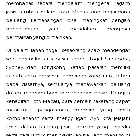
membahas secara mendalam mengenai ragam
jenis taruhan dalam Toto Macau dan bagaimana
peluang kemenangan bisa meningkat dengan
pengetahuan yang mendalam mengenai
permainan yang dimainkan.
Di dalam ranah togel, seseorang acap mendengar
soal beraneka jenis pasar seperti togel Singapore,
Sydney, dan Hongkong. Setiap pasaran memiliki
kaidah serta prosedur pemainan yang unik, tetapi
pada dasarnya, semuanya menawarkan peluang
dalam mendapatkan kemenangan besar. Dengan
kehadiran Toto Macau, para pemain sekarang dapat
menikmati pengalaman bermain yang lebih
komprehensif serta menggugah. Ayo kita jelajahi
lebih dalam tentang jenis taruhan yang tersedia
serta cara untuk meningkatkan peluang menang di