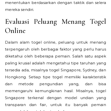
menentukan berdasarkan dengan taktik dan selera
mereka sendiri.
Evaluasi Peluang Menang Togel
Online
Dalam alam togel online, peluang untuk menang
terpengaruh oleh berbagai faktor yang perlu harus
diketahui oleh beberapa pemain. Salah satu aspek
paling krusial adalah mengetahui tipe taruhan yang
tersedia ada, misalnya togel Singapore, Sydney, dan
Hongkong. Setiap tipe togel memiliki karakteristik
dan metode pengundian yang, dan bisa
memengaruhi kemungkinan hasil. Misalnya, togel
Singapore terkenal dengan model undian yang
transparan dan fair, untuk itu banyak pemain