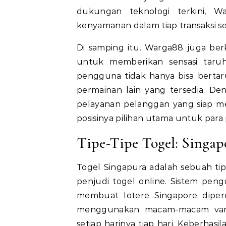
dukungan teknologi terkini, 
kenyamanan dalam tiap transaksi ser
Di samping itu, Warga88 juga ber
untuk memberikan sensasi taru
pengguna tidak hanya bisa bertar
permainan lain yang tersedia. D
pelayanan pelanggan yang siap m
posisinya pilihan utama untuk para p
Tipe-Tipe Togel: Singa
Togel Singapura adalah sebuah ti
penjudi togel online. Sistem pen
membuat lotere Singapore diper
menggunakan macam-macam varia
setiap harinya tiap hari. Keberha