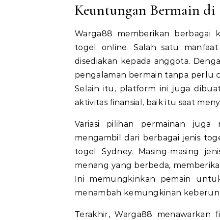
Keuntungan Bermain di 
Warga88 memberikan berbagai k
togel online. Salah satu manf
disediakan kepada anggota. Deng
pengalaman bermain tanpa perlu
Selain itu, platform ini juga d
aktivitas finansial, baik itu saat 
Variasi pilihan permainan jug
mengambil dari berbagai jenis tog
togel Sydney. Masing-masing jeni
menang yang berbeda, memberikan
Ini memungkinkan pemain untuk
menambah kemungkinan keberun
Terakhir, Warga88 menawarkan 