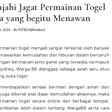
jahi Jagat Permainan Togel
a yang begitu Menawan
4, 2026
- By
fOT8EJXjf0m8ov5
 menawarkan kemudahan dan hiburan dalam bertaruh
engan bermacam jenis game yang tersedia, termasuk
ydney, Warga 88 dianggap sebagai salah satu situs
ng suka togel.
mendapatkan sensasi bermain dengan aman dan
ini juga dikenal atas dasar kemudahan aksesnya, maka
mainan togel secara online dari berbagai tempat.
membahas lebih dalam tentang Warga88 serta cara