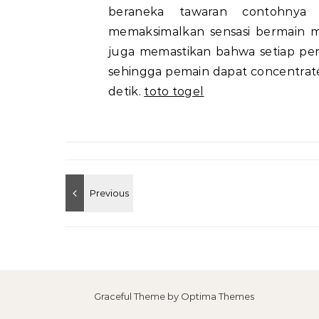
beraneka tawaran contohnya
memaksimalkan sensasi bermain 
juga memastikan bahwa setiap per
sehingga pemain dapat concentra
detik.
toto togel
Graceful Theme by
Optima Themes