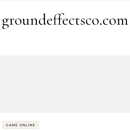
groundeffectsco.com
GAME ONLINE