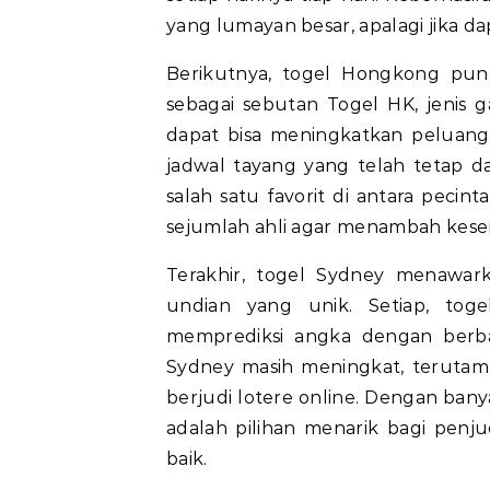
yang lumayan besar, apalagi jika 
Berikutnya, togel Hongkong pun 
sebagai sebutan Togel HK, jenis 
dapat bisa meningkatkan peluang
jadwal tayang yang telah tetap 
salah satu favorit di antara peci
sejumlah ahli agar menambah kes
Terakhir, togel Sydney menawark
undian yang unik. Setiap, tog
memprediksi angka dengan berbag
Sydney masih meningkat, terutama
berjudi lotere online. Dengan ban
adalah pilihan menarik bagi penj
baik.