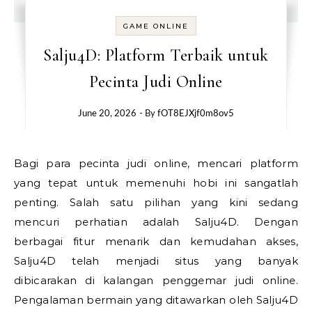
GAME ONLINE
Salju4D: Platform Terbaik untuk
Pecinta Judi Online
June 20, 2026
- By
fOT8EJXjf0m8ov5
Bagi para pecinta judi online, mencari platform
yang tepat untuk memenuhi hobi ini sangatlah
penting. Salah satu pilihan yang kini sedang
mencuri perhatian adalah Salju4D. Dengan
berbagai fitur menarik dan kemudahan akses,
Salju4D telah menjadi situs yang banyak
dibicarakan di kalangan penggemar judi online.
Pengalaman bermain yang ditawarkan oleh Salju4D