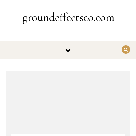
Skip to content
groundeffectsco.com