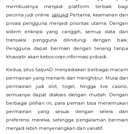
membuatnya menjadi platform terbaik bagi
pecinta judi online.
salju4d
Pertama, keamanan dan
privasi pengguna menjadi prioritas utama. Dengan
sistem enkripsi yang canggih, semua data dan
transaksi pengguna dilindungi dengan baik.
Pengguna dapat bermain dengan tenang tanpa
khawatir akan kebocoran informasi pribadi.
Kedua, situs Salju4D menyediakan berbagai macam
permainan yang menarik dan menghibur. Mulai dari
permainan judi slot, togel, hingga live casino,
semuanya dapat diakses dengan mudah. Dengan
berbagai pilihan ini, para pemain bisa menemukan
permainan yang sesuai dengan selera dan
preferensi mereka, sehingga pengalaman bermain
menjadi lebih menyenangkan dan variatif.