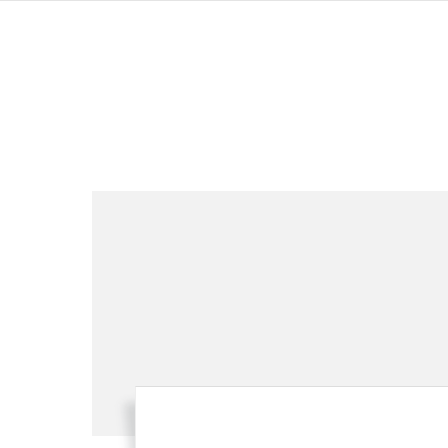
Skip to content