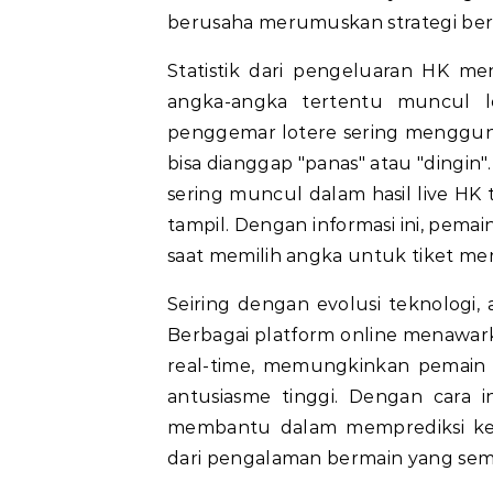
berusaha merumuskan strategi berd
Statistik dari pengeluaran HK m
angka-angka tertentu muncul le
penggemar lotere sering menggun
bisa dianggap "panas" atau "dingin"
sering muncul dalam hasil live HK 
tampil. Dengan informasi ini, pem
saat memilih angka untuk tiket me
Seiring dengan evolusi teknologi,
Berbagai platform online menawar
real-time, memungkinkan pemain 
antusiasme tinggi. Dengan cara in
membantu dalam memprediksi keb
dari pengalaman bermain yang sem