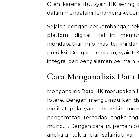
Oleh karena itu, syair HK sering 
dalam mendalami fenomena keber
Sejalan dengan perkembangan tekno
platform digital. Hal ini mem
mendapatkan informasi terkini dan
prediksi. Dengan demikian, syair HK
integral dari pengalaman bermain l
Cara Menganalisis Data
Menganalisis Data HK merupakan l
lotere. Dengan mengumpulkan da
melihat pola yang mungkin muncu
pengamatan terhadap angka-angk
muncul. Dengan cara ini, pemain bis
angka untuk undian selanjutnya.