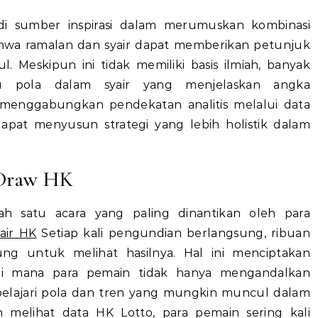
adi sumber inspirasi dalam merumuskan kombinasi
hwa ramalan dan syair dapat memberikan petunjuk
Meskipun ini tidak memiliki basis ilmiah, banyak
pola dalam syair yang menjelaskan angka
enggabungkan pendekatan analitis melalui data
 dapat menyusun strategi yang lebih holistik dalam
e Draw HK
ah satu acara yang paling dinantikan oleh para
air HK
Setiap kali pengundian berlangsung, ribuan
ng untuk melihat hasilnya. Hal ini menciptakan
 di mana para pemain tidak hanya mengandalkan
elajari pola dan tren yang mungkin muncul dalam
 melihat data HK Lotto, para pemain sering kali