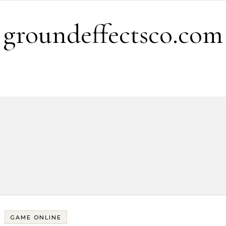
groundeffectsco.com
GAME ONLINE