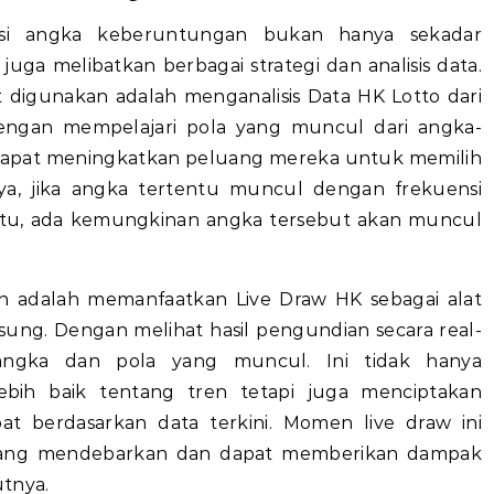
ksi angka keberuntungan bukan hanya sekadar
uga melibatkan berbagai strategi dan analisis data.
 digunakan adalah menganalisis Data HK Lotto dari
engan mempelajari pola yang muncul dari angka-
n dapat meningkatkan peluang mereka untuk memilih
ya, jika angka tertentu muncul dengan frekuensi
entu, ada kemungkinan angka tersebut akan muncul
kan adalah memanfaatkan Live Draw HK sebagai alat
ung. Dengan melihat hasil pengundian secara real-
angka dan pola yang muncul. Ini tidak hanya
ih baik tentang tren tetapi juga menciptakan
t berdasarkan data terkini. Momen live draw ini
 yang mendebarkan dan dapat memberikan dampak
utnya.