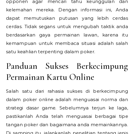
opponen agar mencari tahu keunggulan dan
kelemahan mereka. Dengan informasi ini, Anda
dapat memutuskan putusan yang lebih cerdas
cerdas. Tidak segans untuk mengubah taktik anda
berdasarkan gaya permainan lawan, karena itu
kemampuan untuk membaca situasi adalah salah
satu keahlian terpenting dalam poker.
Panduan Sukses Berkecimpung
Permainan Kartu Online
Salah satu dari rahasia sukses di berkecimpung
dalam poker online adalah menguasai norma dan
strategi dasar game. Sebelumnya terjun ke laga,
pastikanlah Anda telah menguasai berbagai tipe
tangan poker dan bagaimana anda memainkannya.
Di samping itu, jalankanlah penelitian tentang jenis