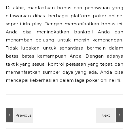
Di akhir, manfaatkan bonus dan penawaran yang
ditawarkan dihasi berbagai platform poker online,
seperti idn play. Dengan memanfaatkan bonus ini,
Anda bisa meningkatkan bankroll Anda dan
menambah peluang untuk meraih kemenangan.
Tidak lupakan untuk senantiasa bermain dalam
batas batas kemampuan Anda. Dengan adanya
taktik yang sesuai, kontrol perasaan yang tepat, dan
memanfaatkan sumber daya yang ada, Anda bisa
mencapai keberhasilan dalam laga poker online ini.