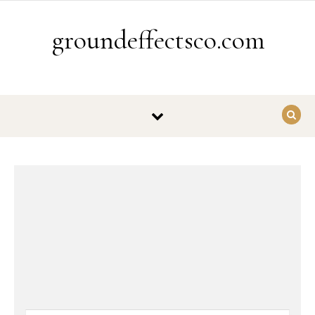
Skip to content
groundeffectsco.com