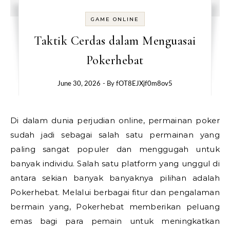
GAME ONLINE
Taktik Cerdas dalam Menguasai
Pokerhebat
June 30, 2026
- By
fOT8EJXjf0m8ov5
Di dalam dunia perjudian online, permainan poker
sudah jadi sebagai salah satu permainan yang
paling sangat populer dan menggugah untuk
banyak individu. Salah satu platform yang unggul di
antara sekian banyak banyaknya pilihan adalah
Pokerhebat. Melalui berbagai fitur dan pengalaman
bermain yang, Pokerhebat memberikan peluang
emas bagi para pemain untuk meningkatkan