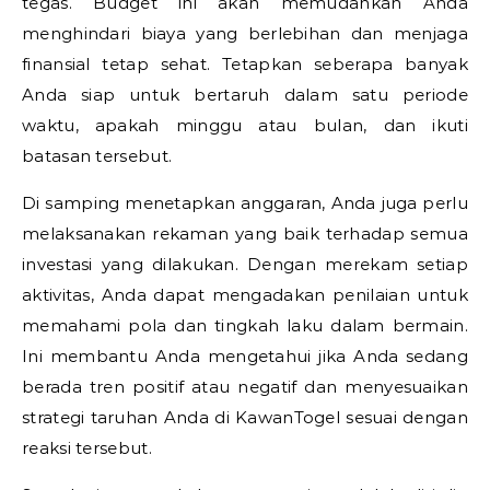
tegas. Budget ini akan memudahkan Anda
menghindari biaya yang berlebihan dan menjaga
finansial tetap sehat. Tetapkan seberapa banyak
Anda siap untuk bertaruh dalam satu periode
waktu, apakah minggu atau bulan, dan ikuti
batasan tersebut.
Di samping menetapkan anggaran, Anda juga perlu
melaksanakan rekaman yang baik terhadap semua
investasi yang dilakukan. Dengan merekam setiap
aktivitas, Anda dapat mengadakan penilaian untuk
memahami pola dan tingkah laku dalam bermain.
Ini membantu Anda mengetahui jika Anda sedang
berada tren positif atau negatif dan menyesuaikan
strategi taruhan Anda di KawanTogel sesuai dengan
reaksi tersebut.