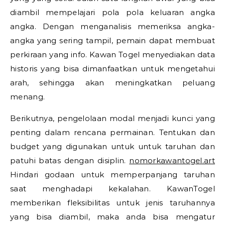
diambil mempelajari pola pola keluaran angka
angka. Dengan menganalisis memeriksa angka-
angka yang sering tampil, pemain dapat membuat
perkiraan yang info. Kawan Togel menyediakan data
historis yang bisa dimanfaatkan untuk mengetahui
arah, sehingga akan meningkatkan peluang
menang.
Berikutnya, pengelolaan modal menjadi kunci yang
penting dalam rencana permainan. Tentukan dan
budget yang digunakan untuk untuk taruhan dan
patuhi batas dengan disiplin.
nomorkawantogel.art
Hindari godaan untuk memperpanjang taruhan
saat menghadapi kekalahan. KawanTogel
memberikan fleksibilitas untuk jenis taruhannya
yang bisa diambil, maka anda bisa mengatur