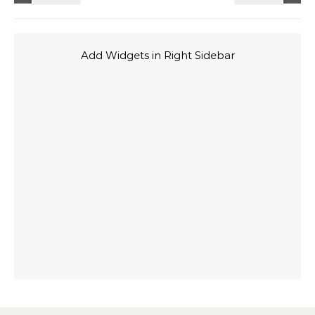
Add Widgets in Right Sidebar