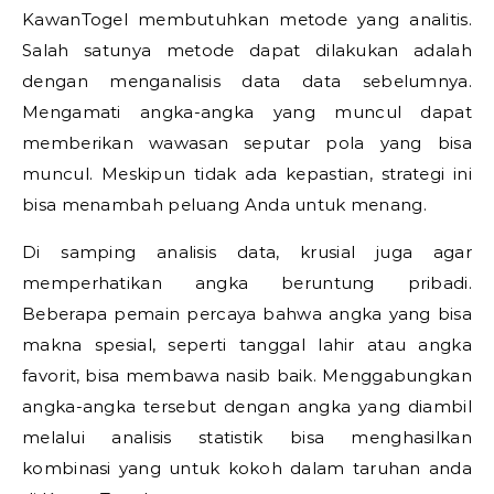
KawanTogel membutuhkan metode yang analitis.
Salah satunya metode dapat dilakukan adalah
dengan menganalisis data data sebelumnya.
Mengamati angka-angka yang muncul dapat
memberikan wawasan seputar pola yang bisa
muncul. Meskipun tidak ada kepastian, strategi ini
bisa menambah peluang Anda untuk menang.
Di samping analisis data, krusial juga agar
memperhatikan angka beruntung pribadi.
Beberapa pemain percaya bahwa angka yang bisa
makna spesial, seperti tanggal lahir atau angka
favorit, bisa membawa nasib baik. Menggabungkan
angka-angka tersebut dengan angka yang diambil
melalui analisis statistik bisa menghasilkan
kombinasi yang untuk kokoh dalam taruhan anda