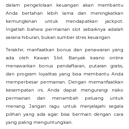
dalam pengelolaan keuangan akan membantu
Anda bertahan lebih lama dan meningkatkan
kemungkinan untuk mendapatkan jackpot.
Ingatlah bahwa permainan slot sebaiknya adalah
sarana hiburan, bukan sumber stres keuangan.
Terakhir, manfaatkan bonus dan penawaran yang
ada oleh Kawan Slot. Banyak kasino online
menawarkan bonus pendaftaran, putaran gratis,
dan program loyalitas yang bisa membantu Anda
memperbesar permainan. Dengan memanfaatkan
kesempatan ini, Anda dapat mengurangi risiko
permainan dan menambah peluang untuk
menang. Jangan ragu untuk menjelajahi segala
pilihan yang ada agar bisa bermain dengan cara
yang paling menguntungkan.