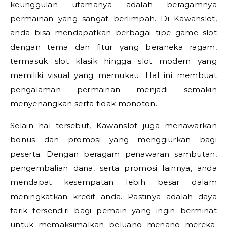
keunggulan utamanya adalah beragamnya
permainan yang sangat berlimpah. Di Kawanslot,
anda bisa mendapatkan berbagai tipe game slot
dengan tema dan fitur yang beraneka ragam,
termasuk slot klasik hingga slot modern yang
memiliki visual yang memukau. Hal ini membuat
pengalaman permainan menjadi semakin
menyenangkan serta tidak monoton.
Selain hal tersebut, Kawanslot juga menawarkan
bonus dan promosi yang menggiurkan bagi
peserta. Dengan beragam penawaran sambutan,
pengembalian dana, serta promosi lainnya, anda
mendapat kesempatan lebih besar dalam
meningkatkan kredit anda. Pastinya adalah daya
tarik tersendiri bagi pemain yang ingin berminat
untuk memaksimalkan peluang menang mereka.