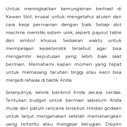
Untuk meningkatkan kemungkinan berhasil di
Kawan Slot, krusial untuk mengetahui aturan dan
cara kerja permainan dengan baik. Setiap slot
machine memiliki sistem unik, seperti payout table
dan simbol khusus. Sediakan waktu untuk
mempelajari karakteristik tersebut agar bisa
mengambil keputusan yang lebih baik saat
bermain. Memahami kapan momen yang tepat
untuk memasang taruhan tinggi atau kecil bisa
menjadi rahasia di taktik Anda.
Selanjutnya, kelola bankroll Anda secara cerdas.
Tentukan budget untuk bermain sebelum Anda
mulai dan patuhi rencana tersebut. Hindari godaan
untuk lanjut mengenakan setelah memenangkan
uang tertentu atau mengejar kerugian. Disiplin