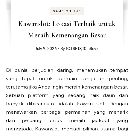
GAME ONLINE
Kawanslot: Lokasi Terbaik untuk
Meraih Kemenangan Besar
July 9, 2026
- By
fOT8EJXjf0m8ov5
Di dunia perjudian daring, menemukan tempat
yang tepat untuk bermain sangatlah penting,
terutama jika Anda ingin meraih kemenangan besar.
Sebuah platform yang sedang naik daun dan
banyak dibicarakan adalah Kawan slot. Dengan
menawarkan berbagai permainan yang menarik
dan peluang untuk meraih jackpot yang
menggoda, Kawanslot menjadi pilihan utama bagi