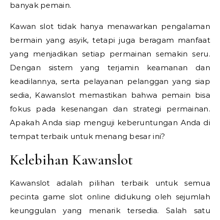
banyak pemain.
Kawan slot tidak hanya menawarkan pengalaman
bermain yang asyik, tetapi juga beragam manfaat
yang menjadikan setiap permainan semakin seru.
Dengan sistem yang terjamin keamanan dan
keadilannya, serta pelayanan pelanggan yang siap
sedia, Kawanslot memastikan bahwa pemain bisa
fokus pada kesenangan dan strategi permainan.
Apakah Anda siap menguji keberuntungan Anda di
tempat terbaik untuk menang besar ini?
Kelebihan Kawanslot
Kawanslot adalah pilihan terbaik untuk semua
pecinta game slot online didukung oleh sejumlah
keunggulan yang menarik tersedia. Salah satu