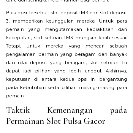
Baik opsi tersebut, slot deposit IM3 dan slot deposit
3, memberikan keunggulan mereka. Untuk para
pemain yang mengutamakan kepraktisan dan
kecepatan, slot setoran IM3 mungkin lebih sesuai.
Tetapi, untuk mereka yang mencari sebuah
pengalaman bermain yang beragam dan banyak
dan nilai deposit yang beragam, slot setoran Tri
dapat jadi pilihan yang lebih unggul. Akhirnya,
keputusan di antara kedua opsi ini bergantung
pada kebutuhan serta pilihan masing-masing para
pemain.
Taktik Kemenangan pada
Permainan Slot Pulsa Gacor