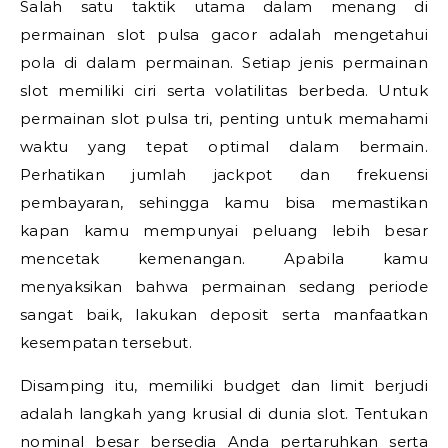
Salah satu taktik utama dalam menang di
permainan slot pulsa gacor adalah mengetahui
pola di dalam permainan. Setiap jenis permainan
slot memiliki ciri serta volatilitas berbeda. Untuk
permainan slot pulsa tri, penting untuk memahami
waktu yang tepat optimal dalam bermain.
Perhatikan jumlah jackpot dan frekuensi
pembayaran, sehingga kamu bisa memastikan
kapan kamu mempunyai peluang lebih besar
mencetak kemenangan. Apabila kamu
menyaksikan bahwa permainan sedang periode
sangat baik, lakukan deposit serta manfaatkan
kesempatan tersebut.
Disamping itu, memiliki budget dan limit berjudi
adalah langkah yang krusial di dunia slot. Tentukan
nominal besar bersedia Anda pertaruhkan serta